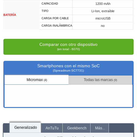
1200 mAh
CAPACIDAD
Li-Ion, extraíble
TIPO
BATERÍA
microUSB
CARGA POR CABLE
no
CARGA INALÁMBRICA
Comparar con otro dispositivo
(en total - 6070)
Smartphones con el mismo SoC
(Spreadtrum SC7731)
Micromax
Todas las marcas
(4)
(9)
Generalizado
AnTuTu
Geekbench
Más...