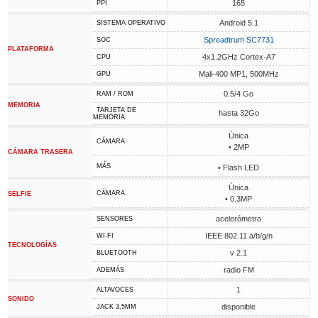
165
PPI
Android 5.1
SISTEMA OPERATIVO
Spreadtrum SC7731
SOC
PLATAFORMA
4x1.2GHz Cortex-A7
CPU
Mali-400 MP1, 500MHz
GPU
0.5/4 Go
RAM / ROM
MEMORIA
TARJETA DE
hasta 32Go
MEMORIA
Única
CÁMARA
• 2MP
CÁMARA TRASERA
MÁS
• Flash LED
Única
CÁMARA
SELFIE
• 0.3MP
acelerómetro
SENSORES
IEEE 802.11 a/b/g/n
WI-FI
TECNOLOGÍAS
v 2.1
BLUETOOTH
radio FM
ADEMÁS
1
ALTAVOCES
SONIDO
disponible
JACK 3,5MM