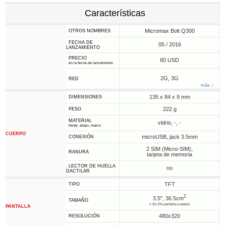
Características
Micromax Bolt Q300
OTROS NOMBRES
FECHA DE
05 / 2016
LANZAMIENTO
PRECIO
80 USD
en la fecha de lanzamiento
2G, 3G
RED
más ↓
135 x 84 x 9 mm
DIMENSIONES
222 g
PESO
MATERIAL
vidrio, -, -
frente, abajo, marco
CUERPO
microUSB, jack 3.5mm
CONEXIÓN
2 SIM (Micro-SIM),
RANURA
tarjeta de memoria
LECTOR DE HUELLA
no
DACTILAR
TFT
TIPO
2
3.5", 36.5cm
TAMAÑO
(~32.2% pantalla-cuerpo)
PANTALLA
480x320
RESOLUCIÓN