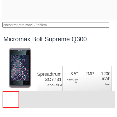
Micromax Bolt Supreme Q300
Spreadtrum
3.5"
2MP
1200
mAh
SC7731
480x320
pix.
Li-Ion
0.5Go RAM