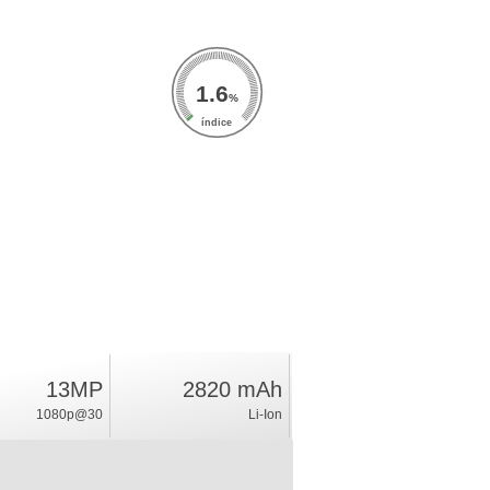
1.6
%
índice
13MP
2820 mAh
1080p@30
Li-Ion