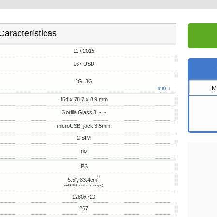
Características
11 / 2015
167 USD
2G, 3G
M
más ↓
154 x 78.7 x 8.9 mm
Gorilla Glass 3, -, -
microUSB, jack 3.5mm
2 SIM
no
IPS
2
5.5", 83.4cm
(~68.8% pantalla-cuerpo)
1280x720
267