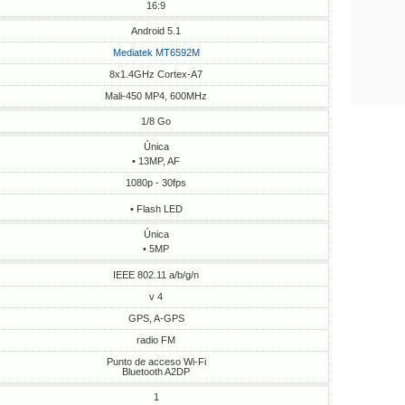
16:9
Android 5.1
Mediatek MT6592M
8x1.4GHz Cortex-A7
Mali-450 MP4, 600MHz
1/8 Go
Única
• 13MP, AF
1080p - 30fps
• Flash LED
Única
• 5MP
IEEE 802.11 a/b/g/n
v 4
GPS, A-GPS
radio FM
Punto de acceso Wi-Fi
Bluetooth A2DP
1