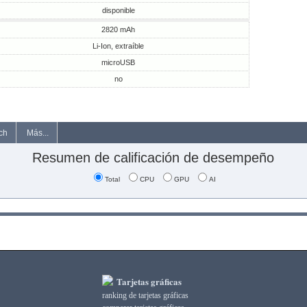
disponible
2820 mAh
Li-Ion, extraíble
microUSB
no
ch
Más...
Resumen de calificación de desempeño
Total
CPU
GPU
AI
Tarjetas gráficas
ranking de tarjetas gráficas