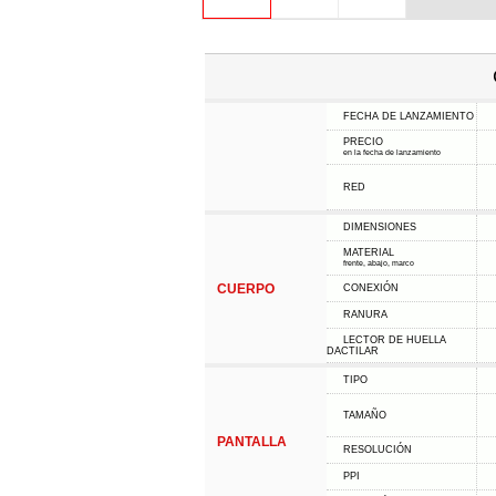
FECHA DE LANZAMIENTO
PRECIO
en la fecha de lanzamiento
RED
DIMENSIONES
MATERIAL
frente, abajo, marco
CUERPO
CONEXIÓN
RANURA
LECTOR DE HUELLA
DACTILAR
TIPO
TAMAÑO
PANTALLA
RESOLUCIÓN
PPI