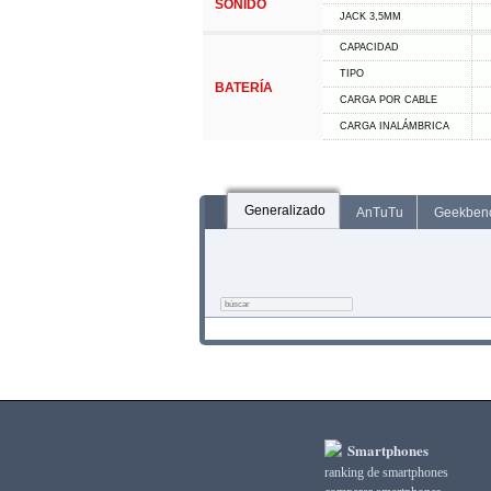
SONIDO
JACK 3,5MM
CAPACIDAD
TIPO
BATERÍA
CARGA POR CABLE
CARGA INALÁMBRICA
Generalizado
AnTuTu
Geekben
Smartphones
ranking de smartphones