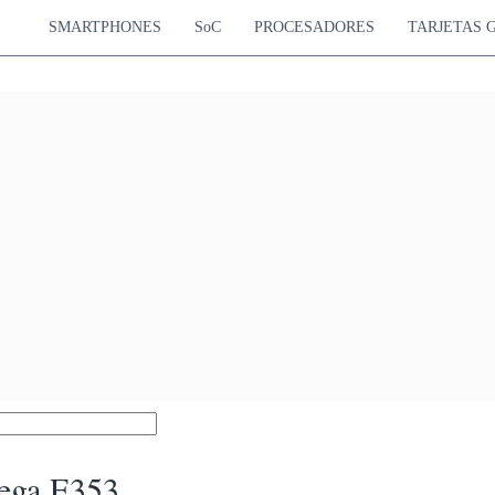
SMARTPHONES
SoC
PROCESADORES
TARJETAS 
ega E353