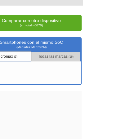
Comparar con otro dispositivo
(en total - 6070)
Smartphones con el mismo SoC
(Mediatek MT6592M)
icromax
Todas las marcas
(3)
(16)