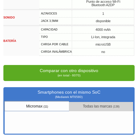
Punto de acceso Wi-Fi
Bluetooth A2DP
1
ALTAVOCES
SONIDO
disponible
JACK 3,5MM
4000 mAh
CAPACIDAD
Li-Ion, integrada
TIPO
BATERÍA
microUSB
CARGA POR CABLE
no
CARGA INALÁMBRICA
Comparar con otro dispositivo
(en total - 6070)
Smartphones con el mismo SoC
(Mediatek MT6580)
Micromax
Todas las marcas
(11)
(138)