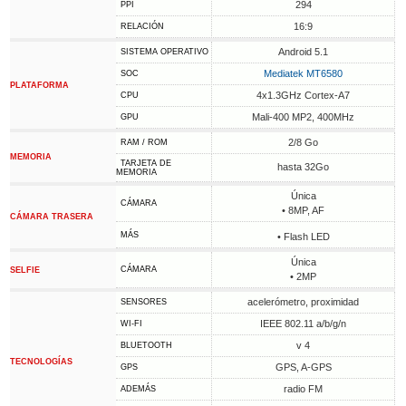
294
PPI
16:9
RELACIÓN
Android 5.1
SISTEMA OPERATIVO
Mediatek MT6580
SOC
PLATAFORMA
4x1.3GHz Cortex-A7
CPU
Mali-400 MP2, 400MHz
GPU
2/8 Go
RAM / ROM
MEMORIA
TARJETA DE
hasta 32Go
MEMORIA
Única
CÁMARA
• 8MP, AF
CÁMARA TRASERA
MÁS
• Flash LED
Única
CÁMARA
SELFIE
• 2MP
acelerómetro, proximidad
SENSORES
IEEE 802.11 a/b/g/n
WI-FI
v 4
BLUETOOTH
TECNOLOGÍAS
GPS, A-GPS
GPS
radio FM
ADEMÁS