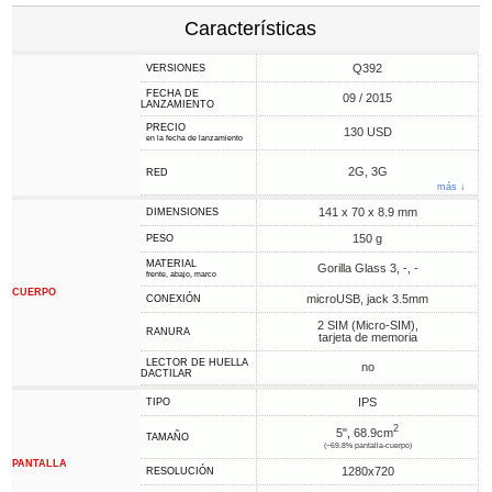
Características
Q392
VERSIONES
FECHA DE
09 / 2015
LANZAMIENTO
PRECIO
130 USD
en la fecha de lanzamiento
2G, 3G
RED
más ↓
141 x 70 x 8.9 mm
DIMENSIONES
150 g
PESO
MATERIAL
Gorilla Glass 3, -, -
frente, abajo, marco
CUERPO
microUSB, jack 3.5mm
CONEXIÓN
2 SIM (Micro-SIM),
RANURA
tarjeta de memoria
LECTOR DE HUELLA
no
DACTILAR
IPS
TIPO
2
5", 68.9cm
TAMAÑO
(~69.8% pantalla-cuerpo)
PANTALLA
1280x720
RESOLUCIÓN