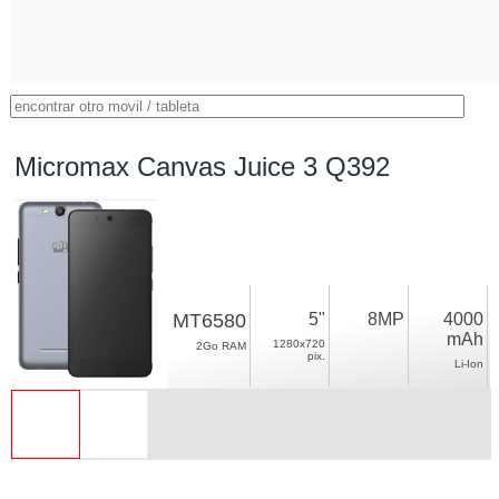
Micromax Canvas Juice 3 Q392
MT6580
5"
8MP
4000
mAh
1280x720
2Go RAM
pix.
Li-Ion