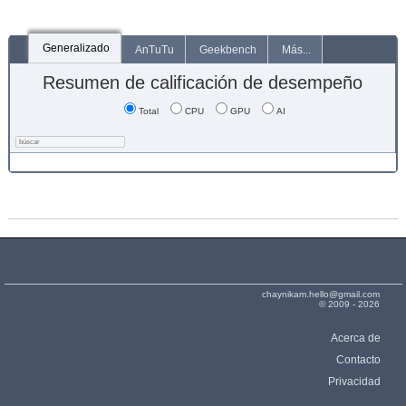
Generalizado
AnTuTu
Geekbench
Más...
Resumen de calificación de desempeño
Total
CPU
GPU
AI
chaynikam.hello@gmail.com
© 2009 - 2026
Acerca de
Contacto
Privacidad