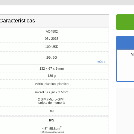
Características
AQ4502
06 / 2015
100 USD
M
2G, 3G
más ↓
132 x 67 x 9 mm
136 g
vidrio, plastico, plastico
microUSB, jack 3.5mm
2 SIM (Micro-SIM),
tarjeta de memoria
no
IPS
2
4.5", 55.8cm
(~63.1% pantalla-cuerpo)