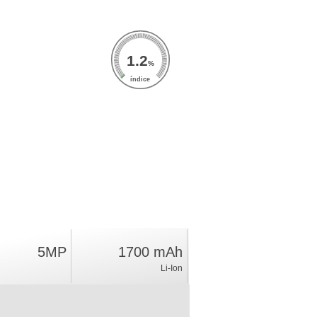
1.2
%
índice
5MP
1700 mAh
Li-Ion