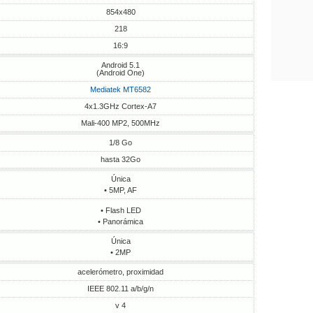
854x480
218
16:9
Android 5.1
(Android One)
Mediatek MT6582
4x1.3GHz Cortex-A7
Mali-400 MP2, 500MHz
1/8 Go
hasta 32Go
Única
• 5MP, AF
• Flash LED
• Panorámica
Única
• 2MP
acelerómetro, proximidad
IEEE 802.11 a/b/g/n
v 4