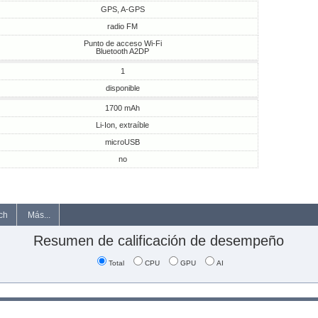
GPS, A-GPS
radio FM
Punto de acceso Wi-Fi
Bluetooth A2DP
1
disponible
1700 mAh
Li-Ion, extraíble
microUSB
no
ch
Más...
Resumen de calificación de desempeño
Total
CPU
GPU
AI