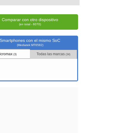
Comparar con otro dispositivo
(en total - 6070)
Smartphones con el mismo SoC
(Mediatek MT6582)
icromax
Todas las marcas
(3)
(34)