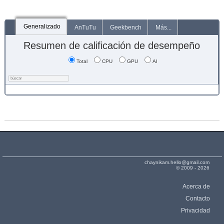
Generalizado
AnTuTu
Geekbench
Más...
Resumen de calificación de desempeño
Total
CPU
GPU
AI
chaynikam.hello@gmail.com
© 2009 - 2026
Acerca de
Contacto
Privacidad