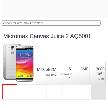
Micromax Canvas Juice 2 AQ5001
MT6582M
5"
8MP
3000
mAh
1280x720
2Go RAM
pix.
Li-Ion