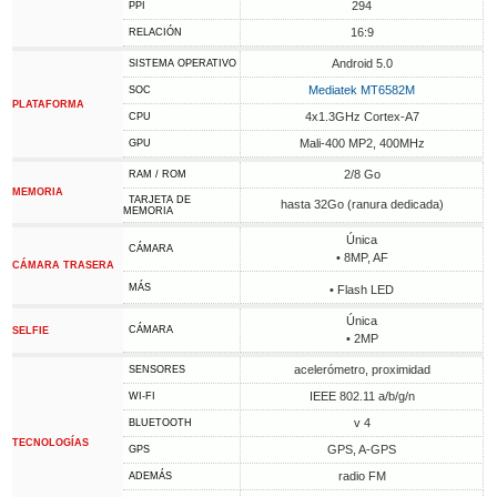
294
PPI
16:9
RELACIÓN
Android 5.0
SISTEMA OPERATIVO
Mediatek MT6582M
SOC
PLATAFORMA
4x1.3GHz Cortex-A7
CPU
Mali-400 MP2, 400MHz
GPU
2/8 Go
RAM / ROM
MEMORIA
TARJETA DE
hasta 32Go (ranura dedicada)
MEMORIA
Única
CÁMARA
• 8MP, AF
CÁMARA TRASERA
MÁS
• Flash LED
Única
CÁMARA
SELFIE
• 2MP
acelerómetro, proximidad
SENSORES
IEEE 802.11 a/b/g/n
WI-FI
v 4
BLUETOOTH
TECNOLOGÍAS
GPS, A-GPS
GPS
radio FM
ADEMÁS