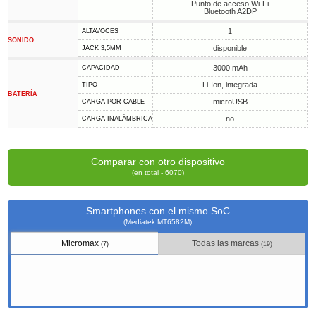
Punto de acceso Wi-Fi
Bluetooth A2DP
1
ALTAVOCES
SONIDO
disponible
JACK 3,5MM
3000 mAh
CAPACIDAD
Li-Ion, integrada
TIPO
BATERÍA
microUSB
CARGA POR CABLE
no
CARGA INALÁMBRICA
Comparar con otro dispositivo
(en total - 6070)
Smartphones con el mismo SoC
(Mediatek MT6582M)
Micromax
Todas las marcas
(7)
(19)