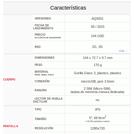
Características
AQ5001
VERSIONES
FECHA DE
05 / 2015
LANZAMIENTO
PRECIO
144 USD
en la fecha de lanzamiento
2G, 3G
RED
más ↓
144 x 72.7 x 9.7 mm
DIMENSIONES
170 g
PESO
MATERIAL
Gorilla Glass 3, plastico, plastico
frente, abajo, marco
CUERPO
microUSB, jack 3.5mm
CONEXIÓN
2 SIM (Micro-SIM),
RANURA
tarjeta de memoria (ranura dedicada)
LECTOR DE HUELLA
no
DACTILAR
IPS
TIPO
2
5", 68.9cm
TAMAÑO
(~65.8% pantalla-cuerpo)
PANTALLA
1280x720
RESOLUCIÓN