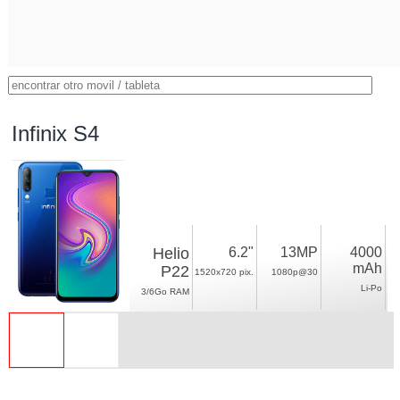
Infinix S4
Helio
6.2"
13MP
4000
mAh
P22
1520x720 pix.
1080p@30
Li-Po
3/6Go RAM