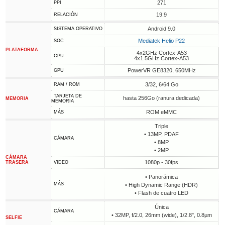
271
PPI
19:9
RELACIÓN
Android 9.0
SISTEMA OPERATIVO
Mediatek Helio P22
SOC
PLATAFORMA
4x2GHz Cortex-A53
CPU
4x1.5GHz Cortex-A53
PowerVR GE8320, 650MHz
GPU
3/32, 6/64 Go
RAM / ROM
TARJETA DE
hasta 256Go (ranura dedicada)
MEMORIA
MEMORIA
ROM eMMC
MÁS
Triple
• 13MP, PDAF
CÁMARA
• 8MP
• 2MP
CÁMARA
1080p - 30fps
TRASERA
VIDEO
• Panorámica
MÁS
• High Dynamic Range (HDR)
• Flash de cuatro LED
Única
CÁMARA
• 32MP, f/2.0, 26mm (wide), 1/2.8", 0.8µm
SELFIE