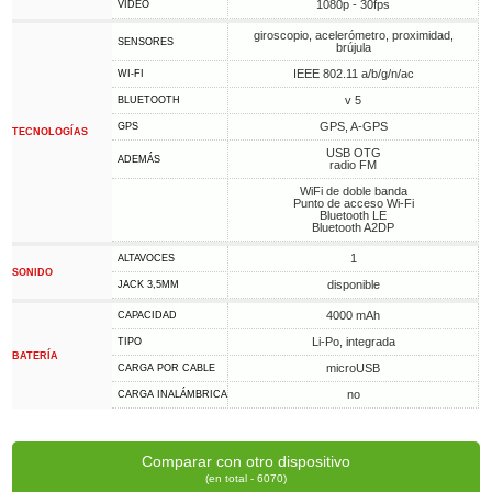
1080p - 30fps
VIDEO
giroscopio, acelerómetro, proximidad,
SENSORES
brújula
IEEE 802.11 a/b/g/n/ac
WI-FI
v 5
BLUETOOTH
GPS, A-GPS
GPS
TECNOLOGÍAS
USB OTG
ADEMÁS
radio FM
WiFi de doble banda
Punto de acceso Wi-Fi
Bluetooth LE
Bluetooth A2DP
1
ALTAVOCES
SONIDO
disponible
JACK 3,5MM
4000 mAh
CAPACIDAD
Li-Po, integrada
TIPO
BATERÍA
microUSB
CARGA POR CABLE
no
CARGA INALÁMBRICA
Comparar con otro dispositivo
(en total - 6070)