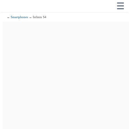
☰
→
Smartphones
→ Infinix S4