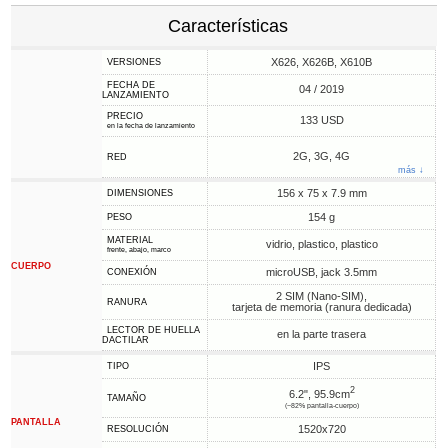
Características
X626, X626B, X610B
VERSIONES
FECHA DE
04 / 2019
LANZAMIENTO
PRECIO
133 USD
en la fecha de lanzamiento
2G, 3G, 4G
RED
más ↓
156 x 75 x 7.9 mm
DIMENSIONES
154 g
PESO
MATERIAL
vidrio, plastico, plastico
frente, abajo, marco
CUERPO
microUSB, jack 3.5mm
CONEXIÓN
2 SIM (Nano-SIM),
RANURA
tarjeta de memoria (ranura dedicada)
LECTOR DE HUELLA
en la parte trasera
DACTILAR
IPS
TIPO
2
6.2", 95.9cm
TAMAÑO
(~82% pantalla-cuerpo)
PANTALLA
1520x720
RESOLUCIÓN