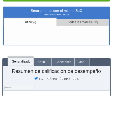
Smartphones con el mismo SoC
(Mediatek Helio P22)
Infinix
Todas las marcas
(4)
(106)
Generalizado
AnTuTu
Geekbench
Más...
Resumen de calificación de desempeño
Total
CPU
GPU
AI