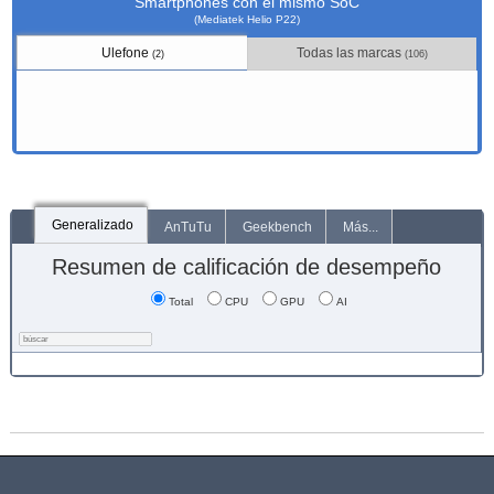
Smartphones con el mismo SoC
(Mediatek Helio P22)
Ulefone
Todas las marcas
(2)
(106)
Generalizado
AnTuTu
Geekbench
Más...
Resumen de calificación de desempeño
Total
CPU
GPU
AI