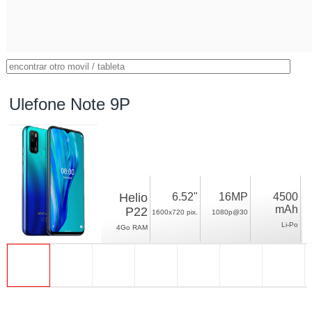
Ulefone Note 9P
Helio
6.52"
16MP
4500
mAh
P22
1600x720 pix.
1080p@30
Li-Po
4Go RAM