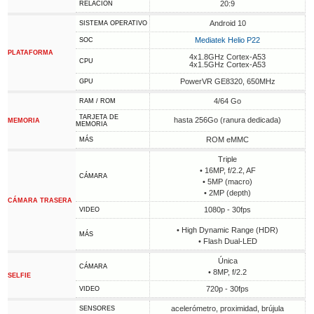
20:9
RELACIÓN
Android 10
SISTEMA OPERATIVO
Mediatek Helio P22
SOC
PLATAFORMA
4x1.8GHz Cortex-A53
CPU
4x1.5GHz Cortex-A53
PowerVR GE8320, 650MHz
GPU
4/64 Go
RAM / ROM
TARJETA DE
hasta 256Go (ranura dedicada)
MEMORIA
MEMORIA
ROM eMMC
MÁS
Triple
• 16MP, f/2.2, AF
CÁMARA
• 5MP (macro)
• 2MP (depth)
CÁMARA TRASERA
1080p - 30fps
VIDEO
• High Dynamic Range (HDR)
MÁS
• Flash Dual-LED
Única
CÁMARA
• 8MP, f/2.2
SELFIE
720p - 30fps
VIDEO
acelerómetro, proximidad, brújula
SENSORES