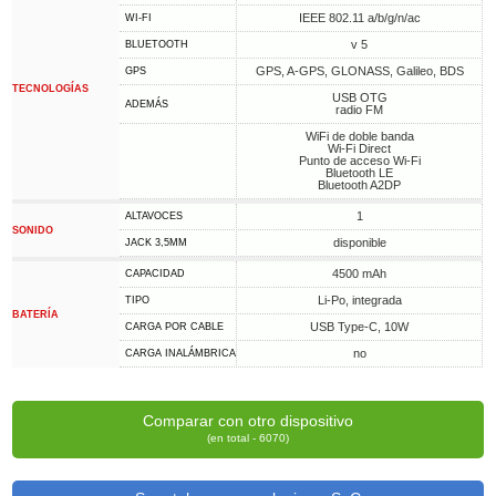
IEEE 802.11 a/b/g/n/ac
WI-FI
v 5
BLUETOOTH
GPS, A-GPS, GLONASS, Galileo, BDS
GPS
TECNOLOGÍAS
USB OTG
ADEMÁS
radio FM
WiFi de doble banda
Wi-Fi Direct
Punto de acceso Wi-Fi
Bluetooth LE
Bluetooth A2DP
1
ALTAVOCES
SONIDO
disponible
JACK 3,5MM
4500 mAh
CAPACIDAD
Li-Po, integrada
TIPO
BATERÍA
USB Type-C, 10W
CARGA POR CABLE
no
CARGA INALÁMBRICA
Comparar con otro dispositivo
(en total - 6070)