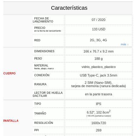
Características
FECHA DE
07 / 2020
LANZAMIENTO
PRECIO
133 USD
en la fecha de lanzamiento
2G, 3G, 4G
RED
más ↓
166 x 76.7 x 9.2 mm
DIMENSIONES
188 g
PESO
MATERIAL
vidrio, plastico, plastico
frente, abajo, marco
CUERPO
USB Type-C, jack 3.5mm
CONEXIÓN
2 SIM (Nano-SIM),
RANURA
tarjeta de memoria (ranura dedicada)
LECTOR DE HUELLA
en la parte trasera
DACTILAR
IPS
TIPO
2
6.52", 102.6cm
TAMAÑO
(~80.6% pantalla-cuerpo)
PANTALLA
1600x720
RESOLUCIÓN
269
PPI