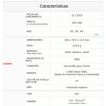
Características
FECHA DE
12 / 2019
LANZAMIENTO
PRECIO
100 USD
en la fecha de lanzamiento
2G, 3G, 4G
RED
más ↓
150 x 78.9 x 14.4 mm
DIMENSIONES
223.8 g
PESO
MATERIAL
vidrio, plastico, metal
frente, abajo, marco
RESISTENTE AL
IP68
AGUA
CUERPO
microUSB, jack 3.5mm
CONEXIÓN
2 SIM (Nano-SIM),
RANURA
tarjeta de memoria (ranura compartida)
LECTOR DE HUELLA
no
DACTILAR
resistente impacto
MÁS
IPS
TIPO
2
5.5", 78.1cm
TAMAÑO
(~66% pantalla-cuerpo)