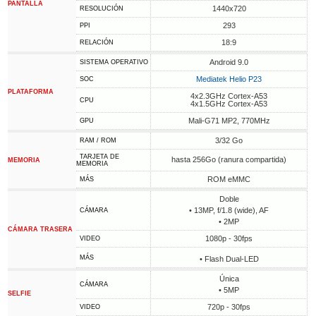
PANTALLA
1440x720
RESOLUCIÓN
293
PPI
18:9
RELACIÓN
Android 9.0
SISTEMA OPERATIVO
Mediatek Helio P23
SOC
PLATAFORMA
4x2.3GHz Cortex-A53
CPU
4x1.5GHz Cortex-A53
Mali-G71 MP2, 770MHz
GPU
3/32 Go
RAM / ROM
TARJETA DE
hasta 256Go (ranura compartida)
MEMORIA
MEMORIA
ROM eMMC
MÁS
Doble
• 13MP, f/1.8 (wide), AF
CÁMARA
• 2MP
CÁMARA TRASERA
1080p - 30fps
VIDEO
MÁS
• Flash Dual-LED
Única
CÁMARA
• 5MP
SELFIE
720p - 30fps
VIDEO