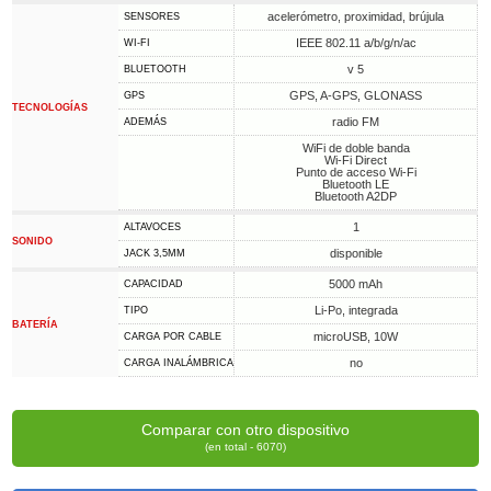
acelerómetro, proximidad, brújula
SENSORES
IEEE 802.11 a/b/g/n/ac
WI-FI
v 5
BLUETOOTH
GPS, A-GPS, GLONASS
GPS
TECNOLOGÍAS
radio FM
ADEMÁS
WiFi de doble banda
Wi-Fi Direct
Punto de acceso Wi-Fi
Bluetooth LE
Bluetooth A2DP
1
ALTAVOCES
SONIDO
disponible
JACK 3,5MM
5000 mAh
CAPACIDAD
Li-Po, integrada
TIPO
BATERÍA
microUSB, 10W
CARGA POR CABLE
no
CARGA INALÁMBRICA
Comparar con otro dispositivo
(en total - 6070)