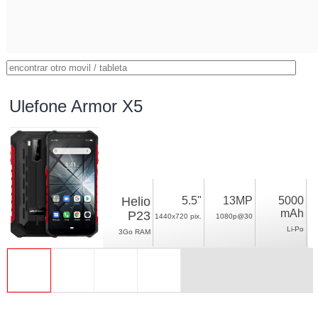
Ulefone Armor X5
Helio
5.5"
13MP
5000
mAh
P23
1440x720 pix.
1080p@30
Li-Po
3Go RAM