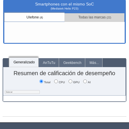
Smartphones con el mismo SoC
(Mediatek Helio P23)
Ulefone
Todas las marcas
(4)
(22)
Generalizado
AnTuTu
Geekbench
Más...
Resumen de calificación de desempeño
Total
CPU
GPU
AI