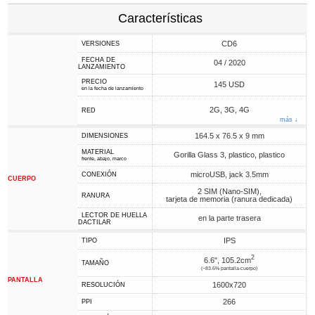
Características
CD6
VERSIONES
FECHA DE
04 / 2020
LANZAMIENTO
PRECIO
145 USD
en la fecha de lanzamiento
2G, 3G, 4G
RED
más ↓
164.5 x 76.5 x 9 mm
DIMENSIONES
MATERIAL
Gorilla Glass 3, plastico, plastico
frente, abajo, marco
microUSB, jack 3.5mm
CONEXIÓN
CUERPO
2 SIM (Nano-SIM),
RANURA
tarjeta de memoria (ranura dedicada)
LECTOR DE HUELLA
en la parte trasera
DACTILAR
IPS
TIPO
2
6.6", 105.2cm
TAMAÑO
(~83.6% pantalla-cuerpo)
PANTALLA
1600x720
RESOLUCIÓN
266
PPI