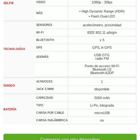
1080p - 30fps
VIDEO
SELFIE
• High Dynamic Range (HDR)
MÁS
• Flash Dual-LED
acelerómetro, proximidad
SENSORES
IEEE 802.11 a/b/g/n
WI-FI
v 5
BLUETOOTH
GPS, A-GPS
GPS
TECNOLOGÍAS
USB OTG
ADEMÁS
radio FM
Punto de acceso Wi-Fi
Bluetooth LE
Bluetooth A2DP
1
ALTAVOCES
SONIDO
disponible
JACK 3,5MM
5000 mAh
CAPACIDAD
Li-Po, integrada
TIPO
BATERÍA
microUSB
CARGA POR CABLE
no
CARGA INALÁMBRICA
Comparar con otro dispositivo