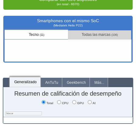
(en total - 6070)
Smartphones con el mismo SoC
(Mediatek Helio P22)
Tecno
Todas las marcas
(11)
(106)
Generalizado
AnTuTu
Geekbench
Más...
Resumen de calificación de desempeño
Total
CPU
GPU
AI