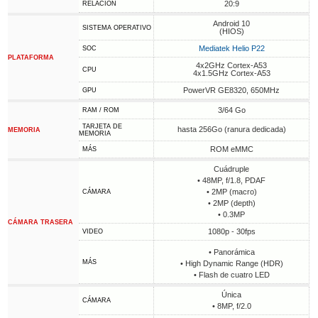
20:9
RELACIÓN
Android 10
SISTEMA OPERATIVO
(HIOS)
Mediatek Helio P22
SOC
PLATAFORMA
4x2GHz Cortex-A53
CPU
4x1.5GHz Cortex-A53
PowerVR GE8320, 650MHz
GPU
3/64 Go
RAM / ROM
TARJETA DE
hasta 256Go (ranura dedicada)
MEMORIA
MEMORIA
ROM eMMC
MÁS
Cuádruple
• 48MP, f/1.8, PDAF
• 2MP (macro)
CÁMARA
• 2MP (depth)
• 0.3MP
CÁMARA TRASERA
1080p - 30fps
VIDEO
• Panorámica
MÁS
• High Dynamic Range (HDR)
• Flash de cuatro LED
Única
CÁMARA
• 8MP, f/2.0