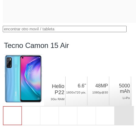
Tecno Camon 15 Air
Helio
6.6"
48MP
5000
mAh
P22
1600x720 pix.
1080p@30
Li-Po
3Go RAM