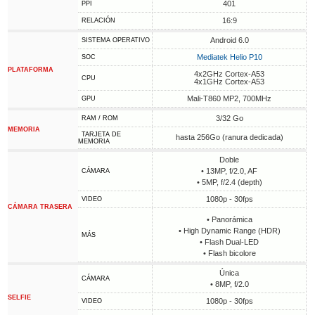
401
PPI
16:9
RELACIÓN
Android 6.0
SISTEMA OPERATIVO
Mediatek Helio P10
SOC
PLATAFORMA
4x2GHz Cortex-A53
CPU
4x1GHz Cortex-A53
Mali-T860 MP2, 700MHz
GPU
3/32 Go
RAM / ROM
MEMORIA
TARJETA DE
hasta 256Go (ranura dedicada)
MEMORIA
Doble
• 13MP, f/2.0, AF
CÁMARA
• 5MP, f/2.4 (depth)
1080p - 30fps
VIDEO
CÁMARA TRASERA
• Panorámica
• High Dynamic Range (HDR)
MÁS
• Flash Dual-LED
• Flash bicolore
Única
CÁMARA
• 8MP, f/2.0
SELFIE
1080p - 30fps
VIDEO