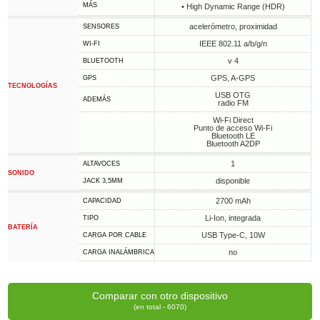
MÁS
• High Dynamic Range (HDR)
acelerómetro, proximidad
SENSORES
IEEE 802.11 a/b/g/n
WI-FI
v 4
BLUETOOTH
GPS, A-GPS
GPS
TECNOLOGÍAS
USB OTG
ADEMÁS
radio FM
Wi-Fi Direct
Punto de acceso Wi-Fi
Bluetooth LE
Bluetooth A2DP
1
ALTAVOCES
SONIDO
disponible
JACK 3,5MM
2700 mAh
CAPACIDAD
Li-Ion, integrada
TIPO
BATERÍA
USB Type-C, 10W
CARGA POR CABLE
no
CARGA INALÁMBRICA
Comparar con otro dispositivo
(en total - 6070)