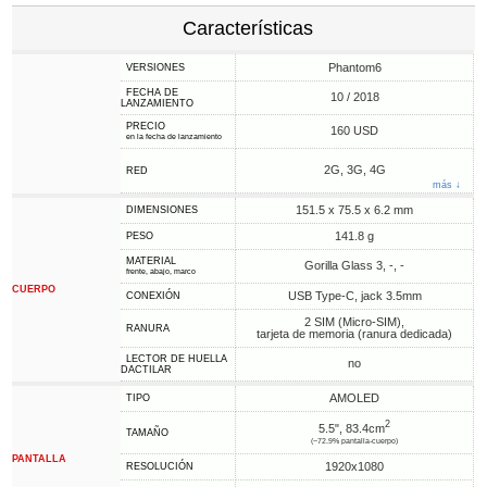
Características
Phantom6
VERSIONES
FECHA DE
10 / 2018
LANZAMIENTO
PRECIO
160 USD
en la fecha de lanzamiento
2G, 3G, 4G
RED
más ↓
151.5 x 75.5 x 6.2 mm
DIMENSIONES
141.8 g
PESO
MATERIAL
Gorilla Glass 3, -, -
frente, abajo, marco
CUERPO
USB Type-C, jack 3.5mm
CONEXIÓN
2 SIM (Micro-SIM),
RANURA
tarjeta de memoria (ranura dedicada)
LECTOR DE HUELLA
no
DACTILAR
AMOLED
TIPO
2
5.5", 83.4cm
TAMAÑO
(~72.9% pantalla-cuerpo)
PANTALLA
1920x1080
RESOLUCIÓN