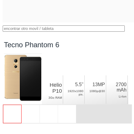
Tecno Phantom 6
Helio
5.5"
13MP
2700
mAh
P10
1920x1080
1080p@30
pix.
Li-Ion
3Go RAM