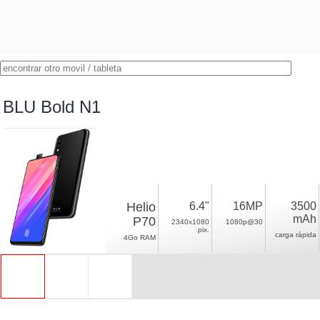
BLU Bold N1
Helio
6.4"
16MP
3500
mAh
P70
2340x1080
1080p@30
pix.
carga rápida
4Go RAM