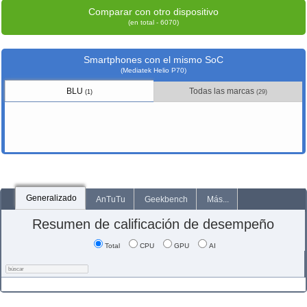
Comparar con otro dispositivo
(en total - 6070)
Smartphones con el mismo SoC
(Mediatek Helio P70)
BLU
Todas las marcas
(1)
(29)
Generalizado
AnTuTu
Geekbench
Más...
Resumen de calificación de desempeño
Total
CPU
GPU
AI