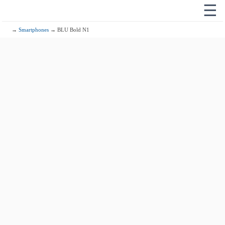
☰
→
Smartphones
→ BLU Bold N1