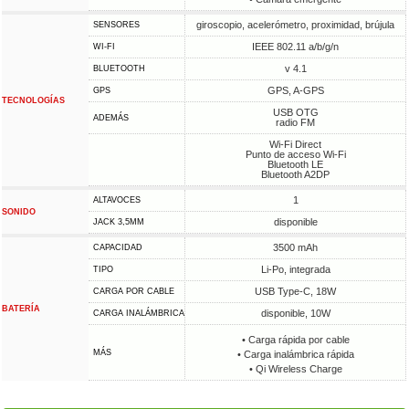
giroscopio, acelerómetro, proximidad, brújula
SENSORES
IEEE 802.11 a/b/g/n
WI-FI
v 4.1
BLUETOOTH
GPS, A-GPS
GPS
TECNOLOGÍAS
USB OTG
ADEMÁS
radio FM
Wi-Fi Direct
Punto de acceso Wi-Fi
Bluetooth LE
Bluetooth A2DP
1
ALTAVOCES
SONIDO
disponible
JACK 3,5MM
3500 mAh
CAPACIDAD
Li-Po, integrada
TIPO
USB Type-C, 18W
CARGA POR CABLE
BATERÍA
disponible, 10W
CARGA INALÁMBRICA
• Carga rápida por cable
MÁS
• Carga inalámbrica rápida
• Qi Wireless Charge