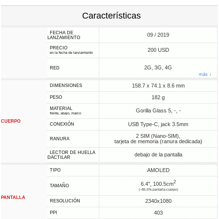
Características
FECHA DE
09 / 2019
LANZAMIENTO
PRECIO
200 USD
en la fecha de lanzamiento
2G, 3G, 4G
RED
más ↓
158.7 x 74.1 x 8.6 mm
DIMENSIONES
182 g
PESO
MATERIAL
Gorilla Glass 5, -, -
frente, abajo, marco
CUERPO
USB Type-C, jack 3.5mm
CONEXIÓN
2 SIM (Nano-SIM),
RANURA
tarjeta de memoria (ranura dedicada)
LECTOR DE HUELLA
debajo de la pantalla
DACTILAR
AMOLED
TIPO
2
6.4", 100.5cm
TAMAÑO
(~85.5% pantalla-cuerpo)
PANTALLA
2340x1080
RESOLUCIÓN
403
PPI