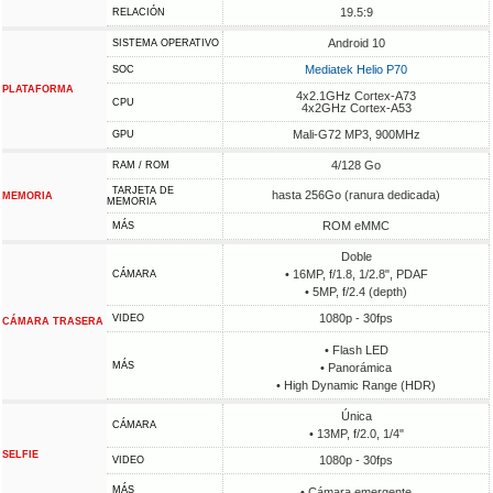
19.5:9
RELACIÓN
Android 10
SISTEMA OPERATIVO
Mediatek Helio P70
SOC
PLATAFORMA
4x2.1GHz Cortex-A73
CPU
4x2GHz Cortex-A53
Mali-G72 MP3, 900MHz
GPU
4/128 Go
RAM / ROM
TARJETA DE
hasta 256Go (ranura dedicada)
MEMORIA
MEMORIA
ROM eMMC
MÁS
Doble
• 16MP, f/1.8, 1/2.8", PDAF
CÁMARA
• 5MP, f/2.4 (depth)
1080p - 30fps
VIDEO
CÁMARA TRASERA
• Flash LED
MÁS
• Panorámica
• High Dynamic Range (HDR)
Única
CÁMARA
• 13MP, f/2.0, 1/4"
SELFIE
1080p - 30fps
VIDEO
MÁS
• Cámara emergente