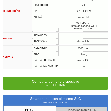
v 4
BLUETOOTH
GPS, A-GPS
TECNOLOGÍAS
GPS
radio FM
ADEMÁS
Wi-Fi Direct
Punto de acceso Wi-Fi
Bluetooth A2DP
1
ALTAVOCES
SONIDO
disponible
JACK 3,5MM
2000 mAh
CAPACIDAD
Li-Ion,
TIPO
BATERÍA
microUSB
CARGA POR CABLE
no
CARGA INALÁMBRICA
Comparar con otro dispositivo
(en total - 6070)
Smartphones con el mismo SoC
(Mediatek MT6582M)
BLU
Todas las marcas
(4)
(19)