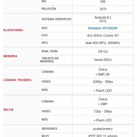
196
PPI
16:9
RELACIÓN
Android 8.1
SISTEMA OPERATIVO
(Go)
Mediatek MT6582M
SOC
PLATAFORMA
4x1.4GHz Cortex-A7
CPU
Mali-400 MP2, 400MHz
GPU
1/8 Go
RAM / ROM
MEMORIA
TARJETA DE
hasta 64Go
MEMORIA
Única
CÁMARA
• 5MP, AF
CÁMARA TRASERA
1080p - 30fps
VIDEO
MÁS
• Flash LED
Única
CÁMARA
• 2MP
SELFIE
720p - 30fps
VIDEO
MÁS
• Flash LED
acelerómetro
SENSORES
IEEE 802.11 a/b/g/n
WI-FI