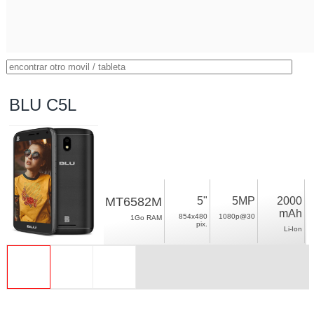
BLU C5L
MT6582M
5"
5MP
2000
mAh
854x480
1080p@30
1Go RAM
pix.
Li-Ion