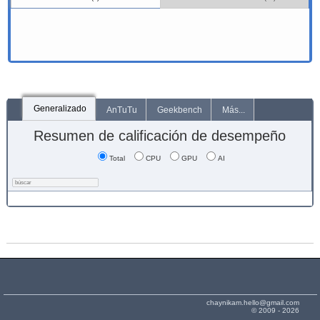
Generalizado
AnTuTu
Geekbench
Más...
Resumen de calificación de desempeño
Total
CPU
GPU
AI
chaynikam.hello@gmail.com
© 2009 - 2026