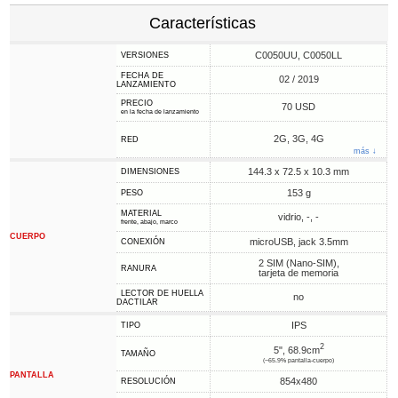
Características
C0050UU, C0050LL
VERSIONES
FECHA DE
02 / 2019
LANZAMIENTO
PRECIO
70 USD
en la fecha de lanzamiento
2G, 3G, 4G
RED
más ↓
144.3 x 72.5 x 10.3 mm
DIMENSIONES
153 g
PESO
MATERIAL
vidrio, -, -
frente, abajo, marco
CUERPO
microUSB, jack 3.5mm
CONEXIÓN
2 SIM (Nano-SIM),
RANURA
tarjeta de memoria
LECTOR DE HUELLA
no
DACTILAR
IPS
TIPO
2
5", 68.9cm
TAMAÑO
(~65.9% pantalla-cuerpo)
PANTALLA
854x480
RESOLUCIÓN