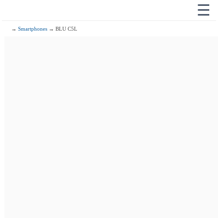
☰
→
Smartphones
→ BLU C5L