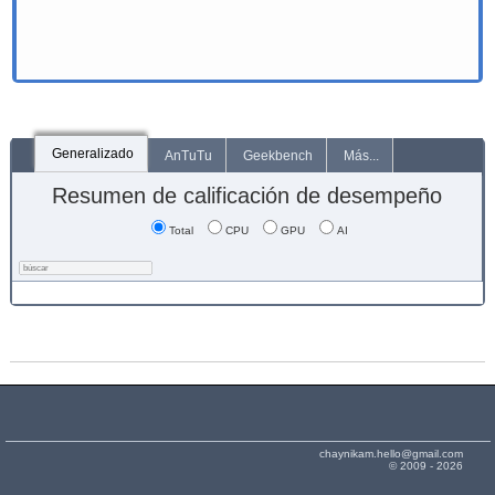
Generalizado
AnTuTu
Geekbench
Más...
Resumen de calificación de desempeño
Total
CPU
GPU
AI
chaynikam.hello@gmail.com
© 2009 - 2026