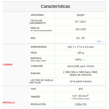
Características
S650P
VERSIONES
FECHA DE
07 / 2017
LANZAMIENTO
PRECIO
110 USD
en la fecha de lanzamiento
2G, 3G
RED
más ↓
155.7 x 77.6 x 8.9 mm
DIMENSIONES
183 g
PESO
MATERIAL
vidrio, -, -
frente, abajo, marco
CUERPO
microUSB, jack 3.5mm
CONEXIÓN
2 SIM (Micro-SIM,Nano-SIM),
RANURA
tarjeta de memoria
LECTOR DE HUELLA
en la parte trasera
DACTILAR
IPS
TIPO
2
5.5", 83.4cm
TAMAÑO
(~69% pantalla-cuerpo)
PANTALLA
1280x720
RESOLUCIÓN