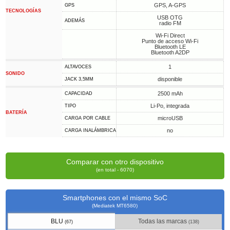
GPS, A-GPS
GPS
TECNOLOGÍAS
USB OTG
ADEMÁS
radio FM
Wi-Fi Direct
Punto de acceso Wi-Fi
Bluetooth LE
Bluetooth A2DP
1
ALTAVOCES
SONIDO
disponible
JACK 3,5MM
2500 mAh
CAPACIDAD
Li-Po, integrada
TIPO
BATERÍA
microUSB
CARGA POR CABLE
no
CARGA INALÁMBRICA
Comparar con otro dispositivo
(en total - 6070)
Smartphones con el mismo SoC
(Mediatek MT6580)
BLU
Todas las marcas
(67)
(138)