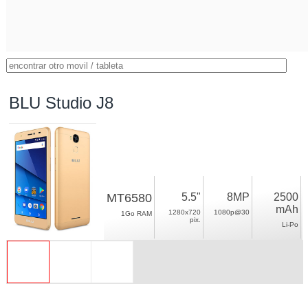
BLU Studio J8
MT6580
5.5"
8MP
2500
mAh
1280x720
1080p@30
1Go RAM
pix.
Li-Po