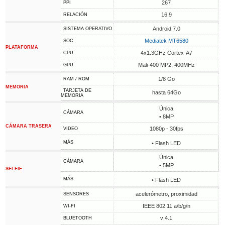
267
PPI
16:9
RELACIÓN
Android 7.0
SISTEMA OPERATIVO
Mediatek MT6580
SOC
PLATAFORMA
4x1.3GHz Cortex-A7
CPU
Mali-400 MP2, 400MHz
GPU
1/8 Go
RAM / ROM
MEMORIA
TARJETA DE
hasta 64Go
MEMORIA
Única
CÁMARA
• 8MP
CÁMARA TRASERA
1080p - 30fps
VIDEO
MÁS
• Flash LED
Única
CÁMARA
• 5MP
SELFIE
MÁS
• Flash LED
acelerómetro, proximidad
SENSORES
IEEE 802.11 a/b/g/n
WI-FI
v 4.1
BLUETOOTH