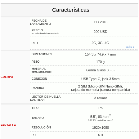
Características
FECHA DE
11 / 2016
LANZAMIENTO
PRECIO
200 USD
en la fecha de lanzamiento
2G, 3G, 4G
RED
más ↓
154.3 x 74.9 x 7 mm
DIMENSIONES
170 g
PESO
MATERIAL
Gorilla Glass 3, -, -
frente, abajo, marco
CUERPO
USB Type-C, jack 3.5mm
CONEXIÓN
2 SIM (Micro-SIM,Nano-SIM),
RANURA
tarjeta de memoria (ranura compartida)
LECTOR DE HUELLA
à l'avant
DACTILAR
IPS
TIPO
2
5.5", 83.4cm
TAMAÑO
(~72.2% pantalla-cuerpo)
PANTALLA
1920x1080
RESOLUCIÓN
401
PPI