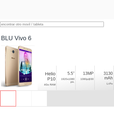
BLU Vivo 6
Helio
5.5"
13MP
3130
mAh
P10
1920x1080
1080p@30
pix.
Li-Po
4Go RAM