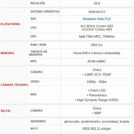
16:9
RELACIÓN
Android 6.0
SISTEMA OPERATIVO
Mediatek Helio P10
SOC
PLATAFORMA
4x1.8GHz Cortex-A53
CPU
4x1GHz Cortex-A53
Mali-T860 MP2, 700MHz
GPU
4/64 Go
RAM / ROM
TARJETA DE
hasta 64Go (ranura compartida)
MEMORIA
MEMORIA
ROM eMMC
MÁS
Única
CÁMARA
• 13MP, f/2.0, PDAF
1080p - 30fps
VIDEO
CÁMARA TRASERA
• Flash LED
MÁS
• Panorámica
• High Dynamic Range (HDR)
Única
CÁMARA
SELFIE
• 8MP
giroscopio, acelerómetro, proximidad, brújula
SENSORES
IEEE 802.11 a/b/g/n
WI-FI