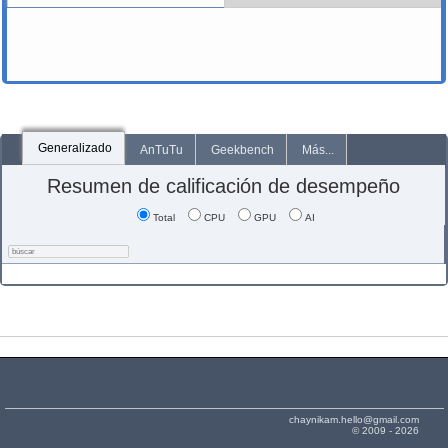
Generalizado
AnTuTu
Geekbench
Más...
Resumen de calificación de desempeño
Total
CPU
GPU
AI
chaynikam.hello@gmail.com
© 2009 - 2026