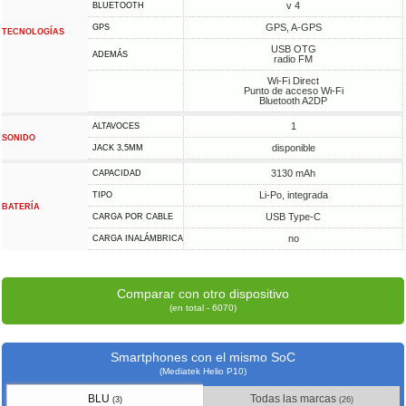
v 4
BLUETOOTH
GPS, A-GPS
GPS
TECNOLOGÍAS
USB OTG
ADEMÁS
radio FM
Wi-Fi Direct
Punto de acceso Wi-Fi
Bluetooth A2DP
1
ALTAVOCES
SONIDO
disponible
JACK 3,5MM
3130 mAh
CAPACIDAD
Li-Po, integrada
TIPO
BATERÍA
USB Type-C
CARGA POR CABLE
no
CARGA INALÁMBRICA
Comparar con otro dispositivo
(en total - 6070)
Smartphones con el mismo SoC
(Mediatek Helio P10)
BLU
Todas las marcas
(3)
(26)