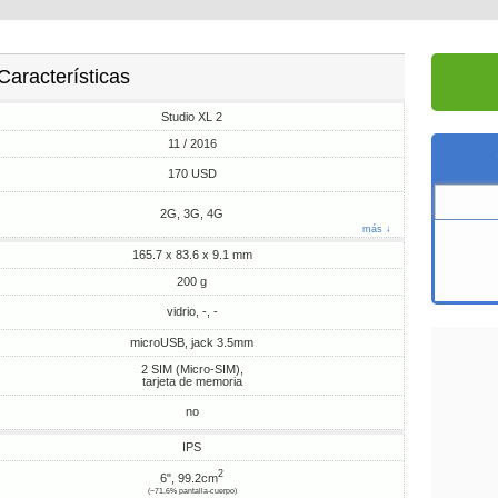
Características
Studio XL 2
11 / 2016
170 USD
2G, 3G, 4G
más ↓
165.7 x 83.6 x 9.1 mm
200 g
vidrio, -, -
microUSB, jack 3.5mm
2 SIM (Micro-SIM),
tarjeta de memoria
no
IPS
2
6", 99.2cm
(~71.6% pantalla-cuerpo)