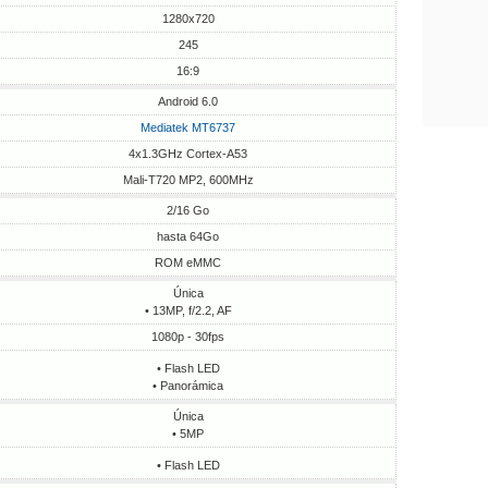
1280x720
245
16:9
Android 6.0
Mediatek MT6737
4x1.3GHz Cortex-A53
Mali-T720 MP2, 600MHz
2/16 Go
hasta 64Go
ROM eMMC
Única
• 13MP, f/2.2, AF
1080p - 30fps
• Flash LED
• Panorámica
Única
• 5MP
• Flash LED