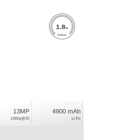
1.8
%
índice
13MP
4900 mAh
1080p@30
Li-Po