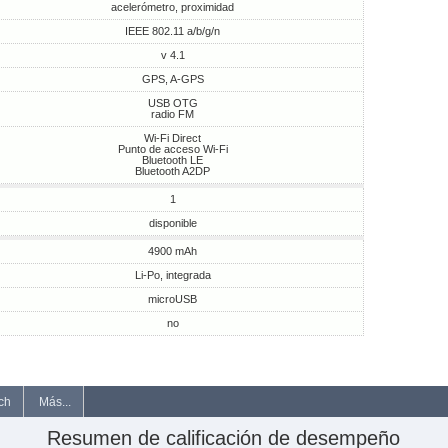
acelerómetro, proximidad
IEEE 802.11 a/b/g/n
v 4.1
GPS, A-GPS
USB OTG
radio FM
Wi-Fi Direct
Punto de acceso Wi-Fi
Bluetooth LE
Bluetooth A2DP
1
disponible
4900 mAh
Li-Po, integrada
microUSB
no
ch
Más...
Resumen de calificación de desempeño