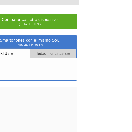
Comparar con otro dispositivo
(en total - 6070)
Smartphones con el mismo SoC
(Mediatek MT6737)
BLU
Todas las marcas
(15)
(75)