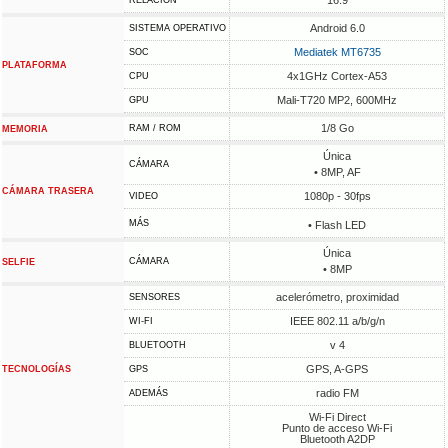
16:9
RELACIÓN
Android 6.0
SISTEMA OPERATIVO
Mediatek MT6735
SOC
PLATAFORMA
4x1GHz Cortex-A53
CPU
Mali-T720 MP2, 600MHz
GPU
1/8 Go
RAM / ROM
MEMORIA
Única
CÁMARA
• 8MP, AF
CÁMARA TRASERA
1080p - 30fps
VIDEO
MÁS
• Flash LED
Única
CÁMARA
SELFIE
• 8MP
acelerómetro, proximidad
SENSORES
IEEE 802.11 a/b/g/n
WI-FI
v 4
BLUETOOTH
GPS, A-GPS
TECNOLOGÍAS
GPS
radio FM
ADEMÁS
Wi-Fi Direct
Punto de acceso Wi-Fi
Bluetooth A2DP