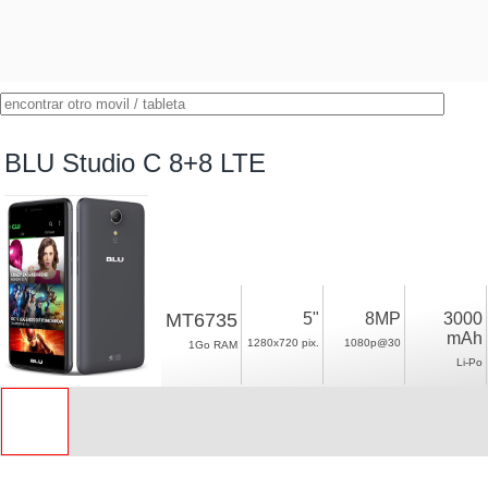
BLU Studio C 8+8 LTE
MT6735
5"
8MP
3000
mAh
1280x720 pix.
1080p@30
1Go RAM
Li-Po