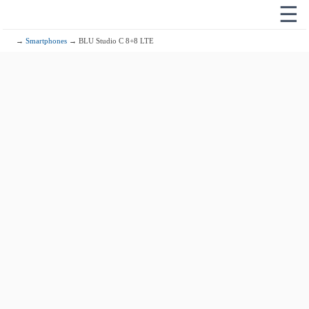
☰
→
Smartphones
→ BLU Studio C 8+8 LTE