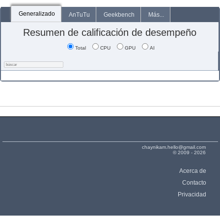
Generalizado
AnTuTu
Geekbench
Más...
Resumen de calificación de desempeño
Total
CPU
GPU
AI
chaynikam.hello@gmail.com
© 2009 - 2026
Acerca de
Contacto
Privacidad