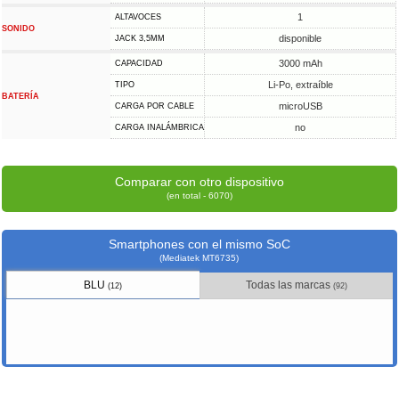
1
ALTAVOCES
SONIDO
disponible
JACK 3,5MM
3000 mAh
CAPACIDAD
Li-Po, extraíble
TIPO
BATERÍA
microUSB
CARGA POR CABLE
no
CARGA INALÁMBRICA
Comparar con otro dispositivo
(en total - 6070)
Smartphones con el mismo SoC
(Mediatek MT6735)
BLU
Todas las marcas
(12)
(92)