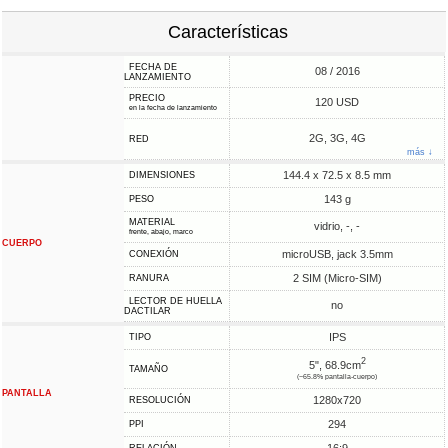
Características
FECHA DE
08 / 2016
LANZAMIENTO
PRECIO
120 USD
en la fecha de lanzamiento
2G, 3G, 4G
RED
más ↓
144.4 x 72.5 x 8.5 mm
DIMENSIONES
143 g
PESO
MATERIAL
vidrio, -, -
frente, abajo, marco
CUERPO
microUSB, jack 3.5mm
CONEXIÓN
2 SIM (Micro-SIM)
RANURA
LECTOR DE HUELLA
no
DACTILAR
IPS
TIPO
2
5", 68.9cm
TAMAÑO
(~65.8% pantalla-cuerpo)
PANTALLA
1280x720
RESOLUCIÓN
294
PPI