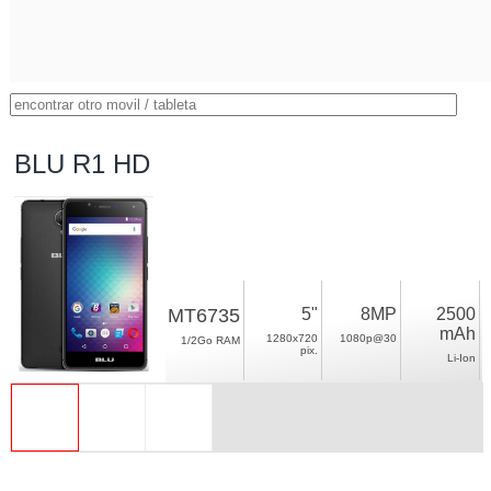
BLU R1 HD
MT6735
5"
8MP
2500
mAh
1280x720
1080p@30
1/2Go RAM
pix.
Li-Ion