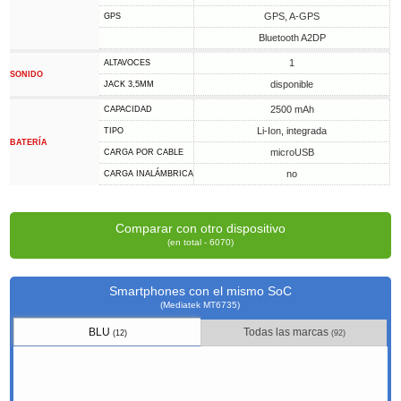
GPS, A-GPS
GPS
Bluetooth A2DP
1
ALTAVOCES
SONIDO
disponible
JACK 3,5MM
2500 mAh
CAPACIDAD
Li-Ion, integrada
TIPO
BATERÍA
microUSB
CARGA POR CABLE
no
CARGA INALÁMBRICA
Comparar con otro dispositivo
(en total - 6070)
Smartphones con el mismo SoC
(Mediatek MT6735)
BLU
Todas las marcas
(12)
(92)