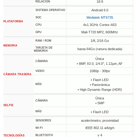
16:9
RELACIÓN
Android 6.0
SISTEMA OPERATIVO
Mediatek MT6735
SOC
PLATAFORMA
4x1.3GHz Cortex-A53
CPU
Mali-T720 MP2, 600MHz
GPU
1/8, 2/16 Go
RAM / ROM
MEMORIA
TARJETA DE
hasta 64Go (ranura dedicada)
MEMORIA
Única
CÁMARA
• 8MP, f/2.0, 1/4.0", 1.12µm, AF
1080p - 30fps
VIDEO
CÁMARA TRASERA
• Flash LED
MÁS
• Panorámica
• High Dynamic Range (HDR)
Única
CÁMARA
• 5MP
SELFIE
MÁS
• Flash LED
acelerómetro, proximidad
SENSORES
IEEE 802.11 a/b/g/n
WI-FI
v 4
BLUETOOTH
TECNOLOGÍAS