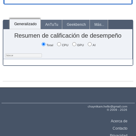
Generalizado
AnTuTu
Geekbench
Más...
Resumen de calificación de desempeño
Total
CPU
GPU
AI
chaynikam.hello@gmail.com
© 2009 - 2026
Acerca de
Contacto
Privacidad