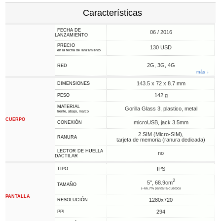
Características
FECHA DE
06 / 2016
LANZAMIENTO
PRECIO
130 USD
en la fecha de lanzamiento
2G, 3G, 4G
RED
más ↓
143.5 x 72 x 8.7 mm
DIMENSIONES
142 g
PESO
MATERIAL
Gorilla Glass 3, plastico, metal
frente, abajo, marco
CUERPO
microUSB, jack 3.5mm
CONEXIÓN
2 SIM (Micro-SIM),
RANURA
tarjeta de memoria (ranura dedicada)
LECTOR DE HUELLA
no
DACTILAR
IPS
TIPO
2
5", 68.9cm
TAMAÑO
(~66.7% pantalla-cuerpo)
PANTALLA
1280x720
RESOLUCIÓN
294
PPI