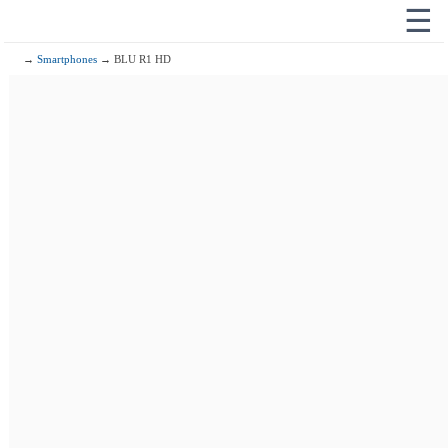
☰
→
Smartphones
→ BLU R1 HD