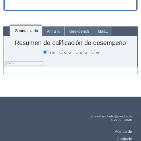
Generalizado
AnTuTu
Geekbench
Más...
Resumen de calificación de desempeño
Total
CPU
GPU
AI
chaynikam.hello@gmail.com
© 2009 - 2026
Acerca de
Contacto