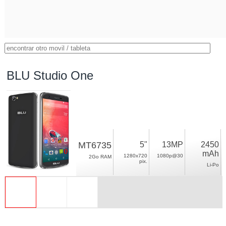
BLU Studio One
MT6735
5"
13MP
2450
mAh
1280x720
1080p@30
2Go RAM
pix.
Li-Po