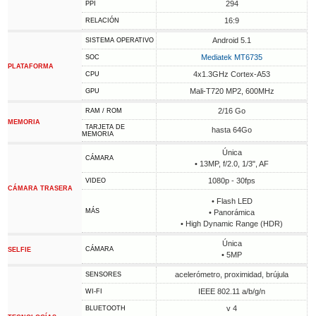
294
PPI
16:9
RELACIÓN
Android 5.1
SISTEMA OPERATIVO
Mediatek MT6735
SOC
PLATAFORMA
4x1.3GHz Cortex-A53
CPU
Mali-T720 MP2, 600MHz
GPU
2/16 Go
RAM / ROM
MEMORIA
TARJETA DE
hasta 64Go
MEMORIA
Única
CÁMARA
• 13MP, f/2.0, 1/3", AF
1080p - 30fps
VIDEO
CÁMARA TRASERA
• Flash LED
MÁS
• Panorámica
• High Dynamic Range (HDR)
Única
CÁMARA
SELFIE
• 5MP
acelerómetro, proximidad, brújula
SENSORES
IEEE 802.11 a/b/g/n
WI-FI
v 4
BLUETOOTH