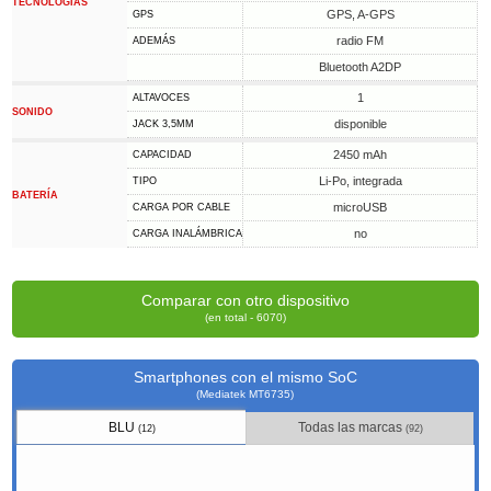
TECNOLOGÍAS
GPS, A-GPS
GPS
radio FM
ADEMÁS
Bluetooth A2DP
1
ALTAVOCES
SONIDO
disponible
JACK 3,5MM
2450 mAh
CAPACIDAD
Li-Po, integrada
TIPO
BATERÍA
microUSB
CARGA POR CABLE
no
CARGA INALÁMBRICA
Comparar con otro dispositivo
(en total - 6070)
Smartphones con el mismo SoC
(Mediatek MT6735)
BLU
Todas las marcas
(12)
(92)