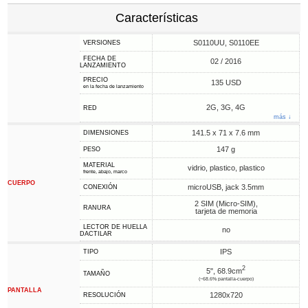
Características
S0110UU, S0110EE
VERSIONES
FECHA DE
02 / 2016
LANZAMIENTO
PRECIO
135 USD
en la fecha de lanzamiento
2G, 3G, 4G
RED
más ↓
141.5 x 71 x 7.6 mm
DIMENSIONES
147 g
PESO
MATERIAL
vidrio, plastico, plastico
frente, abajo, marco
CUERPO
microUSB, jack 3.5mm
CONEXIÓN
2 SIM (Micro-SIM),
RANURA
tarjeta de memoria
LECTOR DE HUELLA
no
DACTILAR
IPS
TIPO
2
5", 68.9cm
TAMAÑO
(~68.6% pantalla-cuerpo)
PANTALLA
1280x720
RESOLUCIÓN