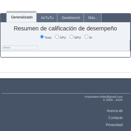
Generalizado
AnTuTu
Geekbench
Más...
Resumen de calificación de desempeño
Total
CPU
GPU
AI
chaynikam.hello@gmail.com
© 2009 - 2026
Acerca de
Contacto
Privacidad