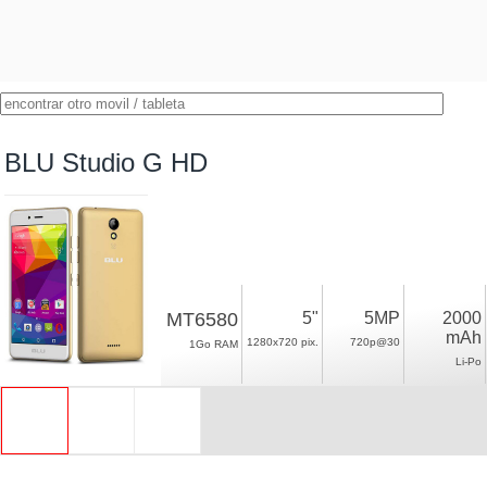
BLU Studio G HD
MT6580
5"
5MP
2000
mAh
1280x720 pix.
720p@30
1Go RAM
Li-Po