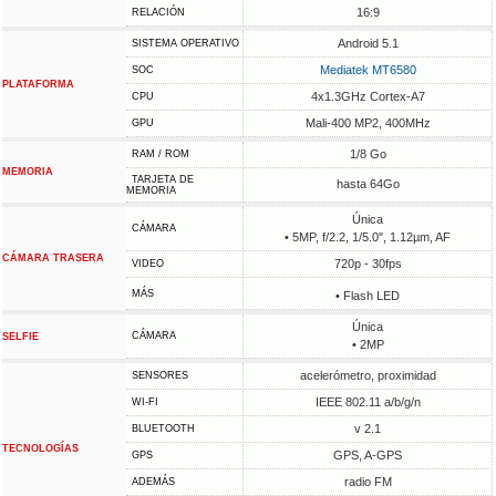
16:9
RELACIÓN
Android 5.1
SISTEMA OPERATIVO
Mediatek MT6580
SOC
PLATAFORMA
4x1.3GHz Cortex-A7
CPU
Mali-400 MP2, 400MHz
GPU
1/8 Go
RAM / ROM
MEMORIA
TARJETA DE
hasta 64Go
MEMORIA
Única
CÁMARA
• 5MP, f/2.2, 1/5.0", 1.12µm, AF
CÁMARA TRASERA
720p - 30fps
VIDEO
MÁS
• Flash LED
Única
CÁMARA
SELFIE
• 2MP
acelerómetro, proximidad
SENSORES
IEEE 802.11 a/b/g/n
WI-FI
v 2.1
BLUETOOTH
TECNOLOGÍAS
GPS, A-GPS
GPS
radio FM
ADEMÁS