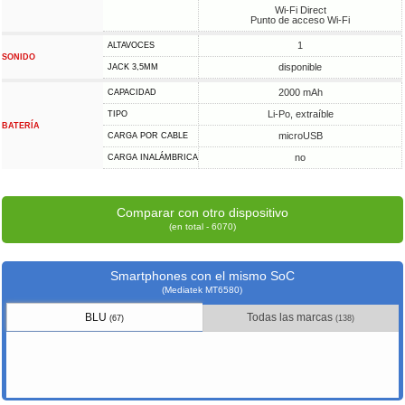
Wi-Fi Direct
Punto de acceso Wi-Fi
1
ALTAVOCES
SONIDO
disponible
JACK 3,5MM
2000 mAh
CAPACIDAD
Li-Po, extraíble
TIPO
BATERÍA
microUSB
CARGA POR CABLE
no
CARGA INALÁMBRICA
Comparar con otro dispositivo
(en total - 6070)
Smartphones con el mismo SoC
(Mediatek MT6580)
BLU
Todas las marcas
(67)
(138)