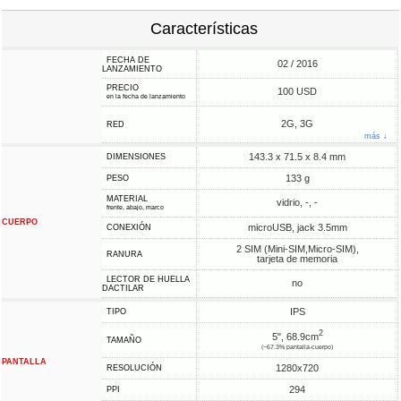
Características
FECHA DE
02 / 2016
LANZAMIENTO
PRECIO
100 USD
en la fecha de lanzamiento
2G, 3G
RED
más ↓
143.3 x 71.5 x 8.4 mm
DIMENSIONES
133 g
PESO
MATERIAL
vidrio, -, -
frente, abajo, marco
CUERPO
microUSB, jack 3.5mm
CONEXIÓN
2 SIM (Mini-SIM,Micro-SIM),
RANURA
tarjeta de memoria
LECTOR DE HUELLA
no
DACTILAR
IPS
TIPO
2
5", 68.9cm
TAMAÑO
(~67.3% pantalla-cuerpo)
PANTALLA
1280x720
RESOLUCIÓN
294
PPI