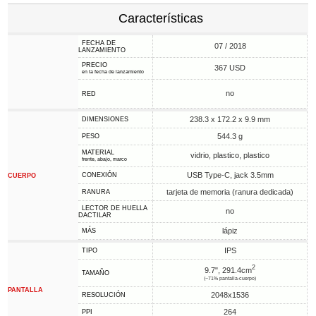
Características
FECHA DE
07 / 2018
LANZAMIENTO
PRECIO
367 USD
en la fecha de lanzamiento
no
RED
238.3 x 172.2 x 9.9 mm
DIMENSIONES
544.3 g
PESO
MATERIAL
vidrio, plastico, plastico
frente, abajo, marco
USB Type-C, jack 3.5mm
CONEXIÓN
CUERPO
tarjeta de memoria (ranura dedicada)
RANURA
LECTOR DE HUELLA
no
DACTILAR
lápiz
MÁS
IPS
TIPO
2
9.7", 291.4cm
TAMAÑO
(~71% pantalla-cuerpo)
PANTALLA
2048x1536
RESOLUCIÓN
264
PPI