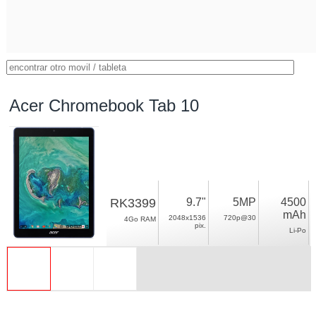
Acer Chromebook Tab 10
RK3399
9.7"
5MP
4500
mAh
2048x1536
720p@30
4Go RAM
pix.
Li-Po