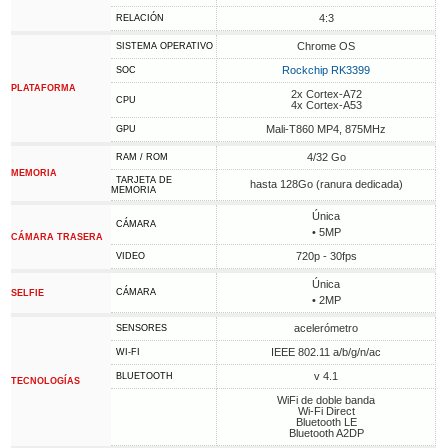
4:3
RELACIÓN
Chrome OS
SISTEMA OPERATIVO
Rockchip RK3399
SOC
PLATAFORMA
2x Cortex-A72
CPU
4x Cortex-A53
Mali-T860 MP4, 875MHz
GPU
4/32 Go
RAM / ROM
MEMORIA
TARJETA DE
hasta 128Go (ranura dedicada)
MEMORIA
Única
CÁMARA
• 5MP
CÁMARA TRASERA
720p - 30fps
VIDEO
Única
CÁMARA
SELFIE
• 2MP
acelerómetro
SENSORES
IEEE 802.11 a/b/g/n/ac
WI-FI
v 4.1
BLUETOOTH
TECNOLOGÍAS
WiFi de doble banda
Wi-Fi Direct
Bluetooth LE
Bluetooth A2DP