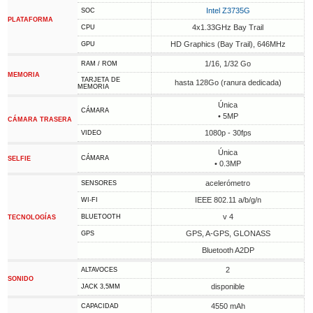
Intel Z3735G
SOC
PLATAFORMA
4x1.33GHz Bay Trail
CPU
HD Graphics (Bay Trail), 646MHz
GPU
1/16, 1/32 Go
RAM / ROM
MEMORIA
TARJETA DE
hasta 128Go (ranura dedicada)
MEMORIA
Única
CÁMARA
• 5MP
CÁMARA TRASERA
1080p - 30fps
VIDEO
Única
CÁMARA
SELFIE
• 0.3MP
acelerómetro
SENSORES
IEEE 802.11 a/b/g/n
WI-FI
v 4
BLUETOOTH
TECNOLOGÍAS
GPS, A-GPS, GLONASS
GPS
Bluetooth A2DP
2
ALTAVOCES
SONIDO
disponible
JACK 3,5MM
4550 mAh
CAPACIDAD