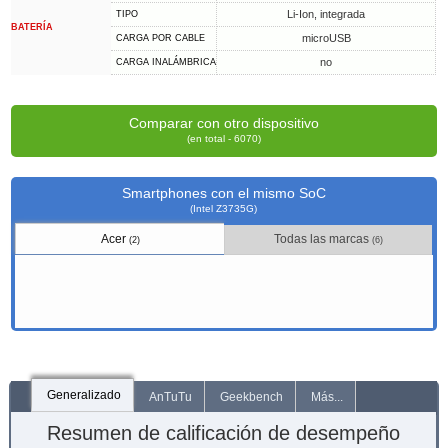
Li-Ion, integrada
TIPO
BATERÍA
microUSB
CARGA POR CABLE
no
CARGA INALÁMBRICA
Comparar con otro dispositivo
(en total - 6070)
Smartphones con el mismo SoC
(Intel Z3735G)
Acer
Todas las marcas
(2)
(6)
Generalizado
AnTuTu
Geekbench
Más...
Resumen de calificación de desempeño