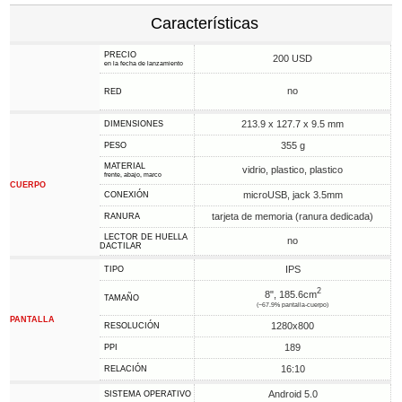
Características
PRECIO
200 USD
en la fecha de lanzamiento
no
RED
213.9 x 127.7 x 9.5 mm
DIMENSIONES
355 g
PESO
MATERIAL
vidrio, plastico, plastico
frente, abajo, marco
CUERPO
microUSB, jack 3.5mm
CONEXIÓN
tarjeta de memoria (ranura dedicada)
RANURA
LECTOR DE HUELLA
no
DACTILAR
IPS
TIPO
2
8", 185.6cm
TAMAÑO
(~67.9% pantalla-cuerpo)
PANTALLA
1280x800
RESOLUCIÓN
189
PPI
16:10
RELACIÓN
Android 5.0
SISTEMA OPERATIVO