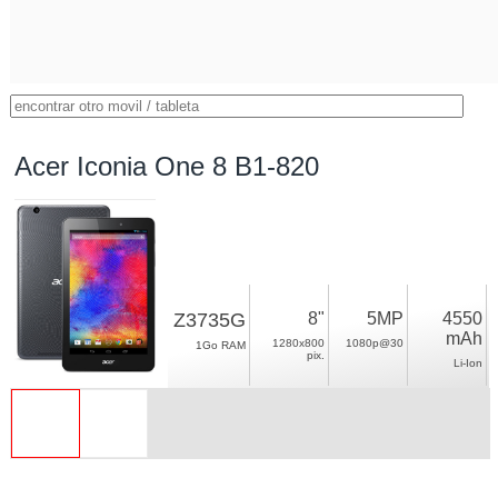
Acer Iconia One 8 B1-820
Z3735G
8"
5MP
4550
mAh
1280x800
1080p@30
1Go RAM
pix.
Li-Ion