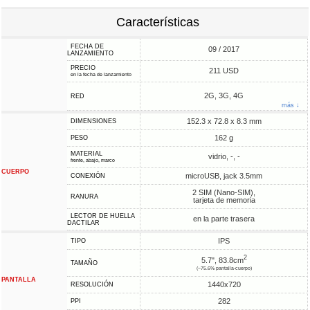
Características
FECHA DE
09 / 2017
LANZAMIENTO
PRECIO
211 USD
en la fecha de lanzamiento
2G, 3G, 4G
RED
más ↓
152.3 x 72.8 x 8.3 mm
DIMENSIONES
162 g
PESO
MATERIAL
vidrio, -, -
frente, abajo, marco
CUERPO
microUSB, jack 3.5mm
CONEXIÓN
2 SIM (Nano-SIM),
RANURA
tarjeta de memoria
LECTOR DE HUELLA
en la parte trasera
DACTILAR
IPS
TIPO
2
5.7", 83.8cm
TAMAÑO
(~75.6% pantalla-cuerpo)
PANTALLA
1440x720
RESOLUCIÓN
282
PPI