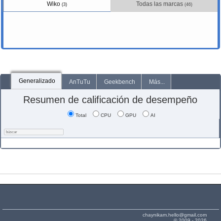
Wiko
Todas las marcas
(3)
(46)
Generalizado
AnTuTu
Geekbench
Más...
Resumen de calificación de desempeño
Total
CPU
GPU
AI
chaynikam.hello@gmail.com
© 2009 - 2026