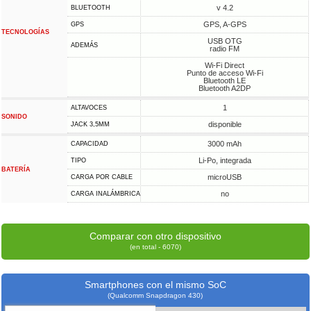
v 4.2
BLUETOOTH
GPS, A-GPS
GPS
TECNOLOGÍAS
USB OTG
ADEMÁS
radio FM
Wi-Fi Direct
Punto de acceso Wi-Fi
Bluetooth LE
Bluetooth A2DP
1
ALTAVOCES
SONIDO
disponible
JACK 3,5MM
3000 mAh
CAPACIDAD
Li-Po, integrada
TIPO
BATERÍA
microUSB
CARGA POR CABLE
no
CARGA INALÁMBRICA
Comparar con otro dispositivo
(en total - 6070)
Smartphones con el mismo SoC
(Qualcomm Snapdragon 430)