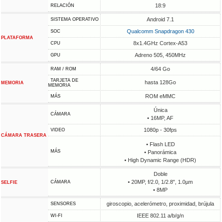
18:9
RELACIÓN
Android 7.1
SISTEMA OPERATIVO
Qualcomm Snapdragon 430
SOC
PLATAFORMA
8x1.4GHz Cortex-A53
CPU
Adreno 505, 450MHz
GPU
4/64 Go
RAM / ROM
TARJETA DE
hasta 128Go
MEMORIA
MEMORIA
ROM eMMC
MÁS
Única
CÁMARA
• 16MP, AF
1080p - 30fps
VIDEO
CÁMARA TRASERA
• Flash LED
MÁS
• Panorámica
• High Dynamic Range (HDR)
Doble
• 20MP, f/2.0, 1/2.8", 1.0µm
CÁMARA
SELFIE
• 8MP
giroscopio, acelerómetro, proximidad, brújula
SENSORES
IEEE 802.11 a/b/g/n
WI-FI