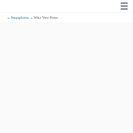
☰
→
Smartphones
→ Wiko View Prime