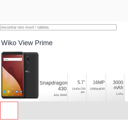
Wiko View Prime
Snapdragon
5.7"
16MP
3000
mAh
430
1440x720
1080p@30
pix.
Li-Po
4Go RAM