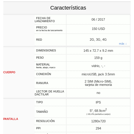
Características
FECHA DE
06 / 2017
LANZAMIENTO
PRECIO
150 USD
en la fecha de lanzamiento
2G, 3G, 4G
RED
más ↓
145 x 72.7 x 9.2 mm
DIMENSIONES
159 g
PESO
MATERIAL
vidrio, -, -
frente, abajo, marco
CUERPO
microUSB, jack 3.5mm
CONEXIÓN
2 SIM (Micro-SIM),
RANURA
tarjeta de memoria
LECTOR DE HUELLA
no
DACTILAR
IPS
TIPO
2
5", 68.9cm
TAMAÑO
(~65.4% pantalla-cuerpo)
PANTALLA
1280x720
RESOLUCIÓN
294
PPI