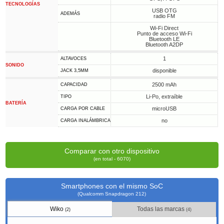
TECNOLOGÍAS
USB OTG
ADEMÁS
radio FM
Wi-Fi Direct
Punto de acceso Wi-Fi
Bluetooth LE
Bluetooth A2DP
1
ALTAVOCES
SONIDO
disponible
JACK 3,5MM
2500 mAh
CAPACIDAD
Li-Po, extraíble
TIPO
BATERÍA
microUSB
CARGA POR CABLE
no
CARGA INALÁMBRICA
Comparar con otro dispositivo
(en total - 6070)
Smartphones con el mismo SoC
(Qualcomm Snapdragon 212)
Wiko
Todas las marcas
(2)
(4)