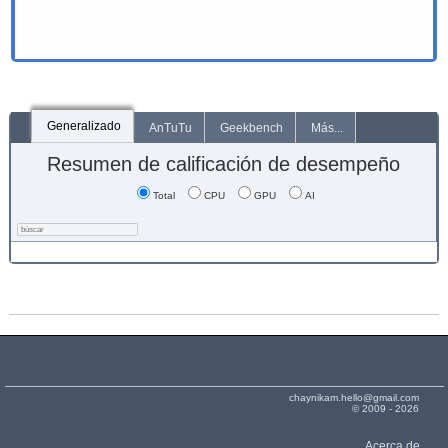
Generalizado
AnTuTu
Geekbench
Más...
Resumen de calificación de desempeño
Total
CPU
GPU
AI
chaynikam.hello@gmail.com
© 2009 - 2026
Acerca de