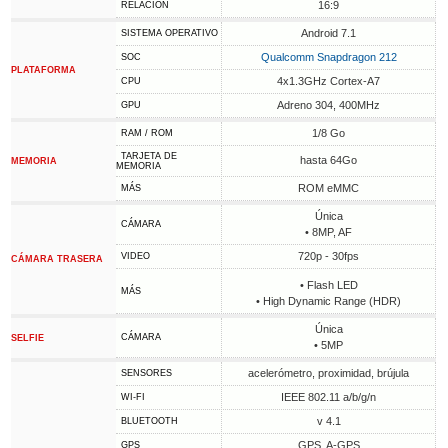
16:9
RELACIÓN
Android 7.1
SISTEMA OPERATIVO
Qualcomm Snapdragon 212
SOC
PLATAFORMA
4x1.3GHz Cortex-A7
CPU
Adreno 304, 400MHz
GPU
1/8 Go
RAM / ROM
TARJETA DE
hasta 64Go
MEMORIA
MEMORIA
ROM eMMC
MÁS
Única
CÁMARA
• 8MP, AF
720p - 30fps
VIDEO
CÁMARA TRASERA
• Flash LED
MÁS
• High Dynamic Range (HDR)
Única
CÁMARA
SELFIE
• 5MP
acelerómetro, proximidad, brújula
SENSORES
IEEE 802.11 a/b/g/n
WI-FI
v 4.1
BLUETOOTH
GPS, A-GPS
GPS