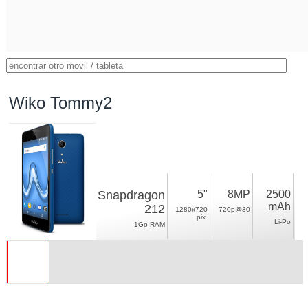
Wiko Tommy2
Snapdragon
5"
8MP
2500
mAh
212
1280x720
720p@30
pix.
Li-Po
1Go RAM