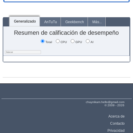
Generalizado
AnTuTu
Geekbench
Más...
Resumen de calificación de desempeño
Total
CPU
GPU
AI
chaynikam.hello@gmail.com
© 2009 - 2026
Acerca de
Contacto
Privacidad