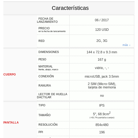
Características
FECHA DE
06 / 2017
LANZAMIENTO
PRECIO
120 USD
en la fecha de lanzamiento
2G, 3G
RED
más ↓
144 x 72.8 x 9.3 mm
DIMENSIONES
167 g
PESO
MATERIAL
vidrio, -, -
frente, abajo, marco
CUERPO
microUSB, jack 3.5mm
CONEXIÓN
2 SIM (Micro-SIM),
RANURA
tarjeta de memoria
LECTOR DE HUELLA
no
DACTILAR
IPS
TIPO
2
5", 68.9cm
TAMAÑO
(~65.7% pantalla-cuerpo)
PANTALLA
854x480
RESOLUCIÓN
196
PPI