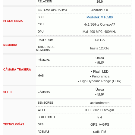
16:9
RELACIÓN
Android 7.0
SISTEMA OPERATIVO
Mediatek MT6580
SOC
PLATAFORMA
4x1.3GHz Cortex-A7
CPU
Mali-400 MP2, 400MHz
GPU
1/8 Go
RAM / ROM
MEMORIA
TARJETA DE
hasta 128Go
MEMORIA
Única
CÁMARA
• 5MP
CÁMARA TRASERA
• Flash LED
MÁS
• Panorámica
• High Dynamic Range (HDR)
Única
CÁMARA
SELFIE
• 5MP
acelerómetro
SENSORES
IEEE 802.11 a/b/g/n
WI-FI
v 4
BLUETOOTH
GPS, A-GPS
TECNOLOGÍAS
GPS
radio FM
ADEMÁS