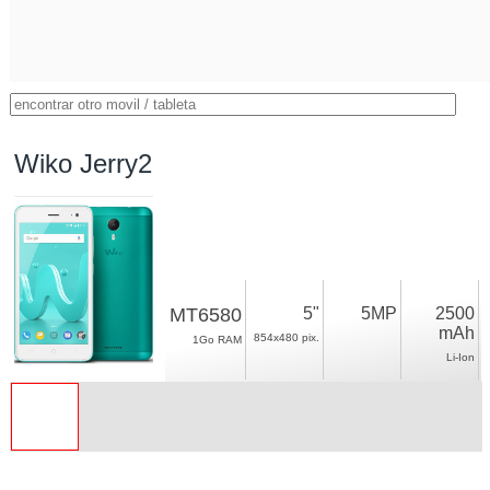
Wiko Jerry2
MT6580
5"
5MP
2500
mAh
854x480 pix.
1Go RAM
Li-Ion