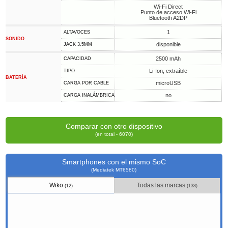
Wi-Fi Direct
Punto de acceso Wi-Fi
Bluetooth A2DP
1
ALTAVOCES
SONIDO
disponible
JACK 3,5MM
2500 mAh
CAPACIDAD
Li-Ion, extraíble
TIPO
BATERÍA
microUSB
CARGA POR CABLE
no
CARGA INALÁMBRICA
Comparar con otro dispositivo
(en total - 6070)
Smartphones con el mismo SoC
(Mediatek MT6580)
Wiko
Todas las marcas
(12)
(138)