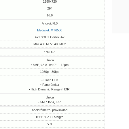
1280x720
294
16:9
Android 6.0
Mediatek MT6580
4x1.3GHz Cortex-A7
Mali-400 MP2, 400MHz
1/16 Go
Única
• 8MP, f/2.0, 1/4.0", 1.12µm
1080p - 30fps
• Flash LED
• Panorámica
• High Dynamic Range (HDR)
Única
• 5MP, f/2.4, 1/5"
acelerómetro, proximidad
IEEE 802.11 a/b/g/n
v 4