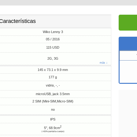
Características
Wiko Lenny 3
05 / 2016
115 USD
2G, 3G
más ↓
145 x 73.1 x 9.9 mm
177 g
vidrio, -, -
microUSB, jack 3.5mm
2 SIM (Mini-SIM,Micro-SIM)
no
IPS
2
5", 68.9cm
(~65% pantalla-cuerpo)