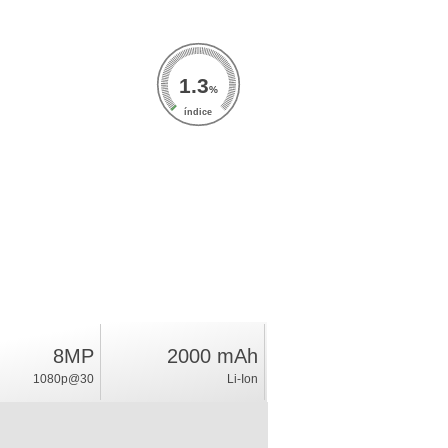
1.3
%
índice
8MP
2000 mAh
1080p@30
Li-Ion