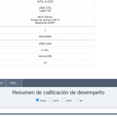
GPS, A-GPS
USB OTG
radio FM
Wi-Fi Direct
Punto de acceso Wi-Fi
Bluetooth A2DP
1
disponible
2000 mAh
Li-Ion,
microUSB
no
ch
Más...
Resumen de calificación de desempeño
Total
CPU
GPU
AI