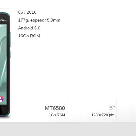
05 / 2016
177g, espesor 9.9mm
Android 6.0
16Go ROM
5"
MT6580
1Go RAM
1280x720 pix.