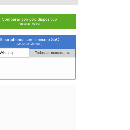
Comparar con otro dispositivo
(en total - 6070)
Smartphones con el mismo SoC
(Mediatek MT6580)
Wiko
Todas las marcas
(12)
(138)