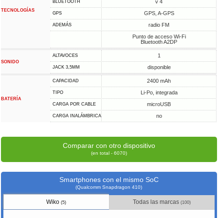
v 4
BLUETOOTH
TECNOLOGÍAS
GPS, A-GPS
GPS
radio FM
ADEMÁS
Punto de acceso Wi-Fi
Bluetooth A2DP
1
ALTAVOCES
SONIDO
disponible
JACK 3,5MM
2400 mAh
CAPACIDAD
Li-Po, integrada
TIPO
BATERÍA
microUSB
CARGA POR CABLE
no
CARGA INALÁMBRICA
Comparar con otro dispositivo
(en total - 6070)
Smartphones con el mismo SoC
(Qualcomm Snapdragon 410)
Wiko
Todas las marcas
(5)
(100)