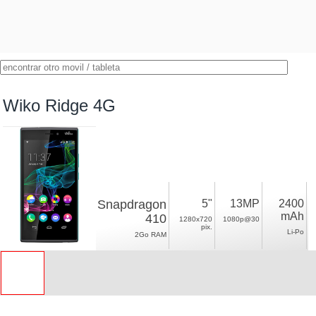
Wiko Ridge 4G
Snapdragon
5"
13MP
2400
mAh
410
1280x720
1080p@30
pix.
Li-Po
2Go RAM