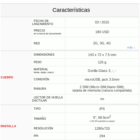
Características
FECHA DE
03 / 2015
LANZAMIENTO
PRECIO
180 USD
en la fecha de lanzamiento
2G, 3G, 4G
RED
más ↓
143 x 72 x 7.5 mm
DIMENSIONES
125 g
PESO
MATERIAL
Gorilla Glass 3, -, -
frente, abajo, marco
CUERPO
microUSB, jack 3.5mm
CONEXIÓN
2 SIM (Micro-SIM,Nano-SIM),
RANURA
tarjeta de memoria (ranura compartida)
LECTOR DE HUELLA
no
DACTILAR
IPS
TIPO
2
5", 68.9cm
TAMAÑO
(~66.9% pantalla-cuerpo)
PANTALLA
1280x720
RESOLUCIÓN
294
PPI