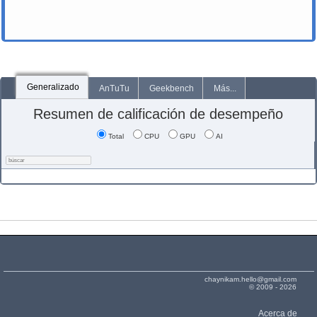
Generalizado
AnTuTu
Geekbench
Más...
Resumen de calificación de desempeño
Total
CPU
GPU
AI
chaynikam.hello@gmail.com
© 2009 - 2026
Acerca de