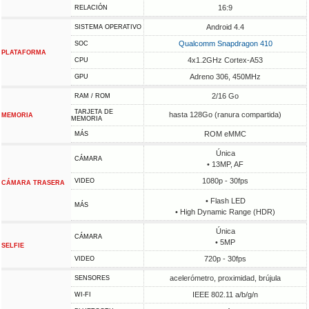
16:9
RELACIÓN
Android 4.4
SISTEMA OPERATIVO
Qualcomm Snapdragon 410
SOC
PLATAFORMA
4x1.2GHz Cortex-A53
CPU
Adreno 306, 450MHz
GPU
2/16 Go
RAM / ROM
TARJETA DE
hasta 128Go (ranura compartida)
MEMORIA
MEMORIA
ROM eMMC
MÁS
Única
CÁMARA
• 13MP, AF
1080p - 30fps
VIDEO
CÁMARA TRASERA
• Flash LED
MÁS
• High Dynamic Range (HDR)
Única
CÁMARA
• 5MP
SELFIE
720p - 30fps
VIDEO
acelerómetro, proximidad, brújula
SENSORES
IEEE 802.11 a/b/g/n
WI-FI