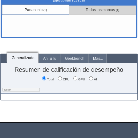
(Spreadtrum SC9853i)
Panasonic
Todas las marcas
(1)
(1)
Generalizado
AnTuTu
Geekbench
Más...
Resumen de calificación de desempeño
Total
CPU
GPU
AI