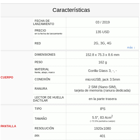
Características
FECHA DE
03 / 2019
LANZAMIENTO
PRECIO
135 USD
en la fecha de lanzamiento
2G, 3G, 4G
RED
más ↓
152.8 x 75.3 x 8.6 mm
DIMENSIONES
162 g
PESO
MATERIAL
Gorilla Glass 3, -, -
frente, abajo, marco
CUERPO
microUSB, jack 3.5mm
CONEXIÓN
2 SIM (Nano-SIM),
RANURA
tarjeta de memoria (ranura dedicada)
LECTOR DE HUELLA
en la parte trasera
DACTILAR
IPS
TIPO
2
5.5", 83.4cm
TAMAÑO
(~72.5% pantalla-cuerpo)
PANTALLA
1920x1080
RESOLUCIÓN
401
PPI