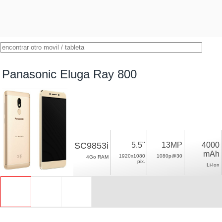
Panasonic Eluga Ray 800
SC9853i
5.5"
13MP
4000
mAh
1920x1080
1080p@30
4Go RAM
pix.
Li-Ion