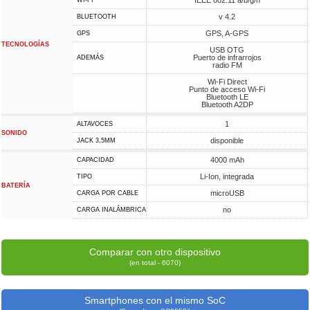
IEEE 802.11 a/b/g/n
WI-FI
v 4.2
BLUETOOTH
GPS, A-GPS
GPS
TECNOLOGÍAS
USB OTG
Puerto de infrarrojos
ADEMÁS
radio FM
Wi-Fi Direct
Punto de acceso Wi-Fi
Bluetooth LE
Bluetooth A2DP
1
ALTAVOCES
SONIDO
disponible
JACK 3,5MM
4000 mAh
CAPACIDAD
Li-Ion, integrada
TIPO
BATERÍA
microUSB
CARGA POR CABLE
no
CARGA INALÁMBRICA
Comparar con otro dispositivo
(en total - 6070)
Smartphones con el mismo SoC