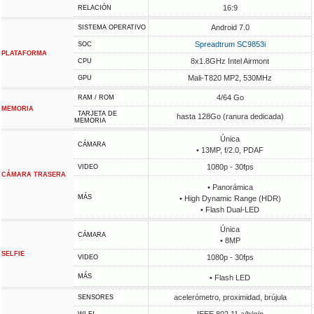
16:9
RELACIÓN
Android 7.0
SISTEMA OPERATIVO
Spreadtrum SC9853i
SOC
PLATAFORMA
8x1.8GHz Intel Airmont
CPU
Mali-T820 MP2, 530MHz
GPU
4/64 Go
RAM / ROM
MEMORIA
TARJETA DE
hasta 128Go (ranura dedicada)
MEMORIA
Única
CÁMARA
• 13MP, f/2.0, PDAF
1080p - 30fps
VIDEO
CÁMARA TRASERA
• Panorámica
MÁS
• High Dynamic Range (HDR)
• Flash Dual-LED
Única
CÁMARA
• 8MP
SELFIE
1080p - 30fps
VIDEO
MÁS
• Flash LED
acelerómetro, proximidad, brújula
SENSORES