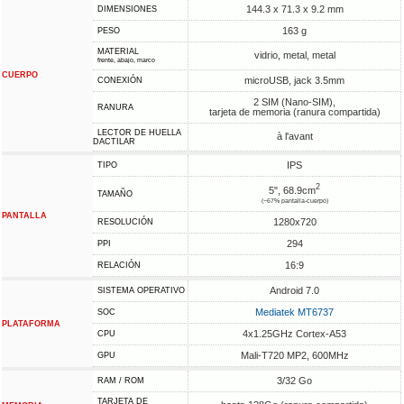
144.3 x 71.3 x 9.2 mm
DIMENSIONES
163 g
PESO
MATERIAL
vidrio, metal, metal
frente, abajo, marco
CUERPO
microUSB, jack 3.5mm
CONEXIÓN
2 SIM (Nano-SIM),
RANURA
tarjeta de memoria (ranura compartida)
LECTOR DE HUELLA
à l'avant
DACTILAR
IPS
TIPO
2
5", 68.9cm
TAMAÑO
(~67% pantalla-cuerpo)
PANTALLA
1280x720
RESOLUCIÓN
294
PPI
16:9
RELACIÓN
Android 7.0
SISTEMA OPERATIVO
Mediatek MT6737
SOC
PLATAFORMA
4x1.25GHz Cortex-A53
CPU
Mali-T720 MP2, 600MHz
GPU
3/32 Go
RAM / ROM
TARJETA DE