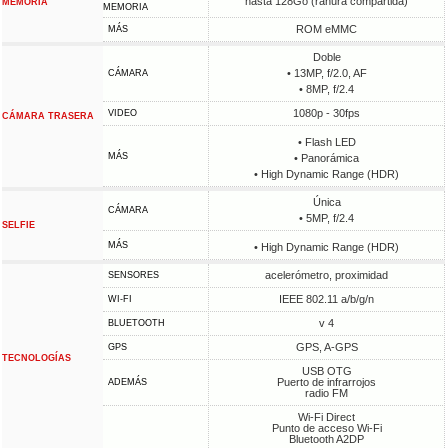
hasta 128Go (ranura compartida)
MEMORIA
MEMORIA
ROM eMMC
MÁS
Doble
• 13MP, f/2.0, AF
CÁMARA
• 8MP, f/2.4
1080p - 30fps
VIDEO
CÁMARA TRASERA
• Flash LED
MÁS
• Panorámica
• High Dynamic Range (HDR)
Única
CÁMARA
• 5MP, f/2.4
SELFIE
MÁS
• High Dynamic Range (HDR)
acelerómetro, proximidad
SENSORES
IEEE 802.11 a/b/g/n
WI-FI
v 4
BLUETOOTH
GPS, A-GPS
GPS
TECNOLOGÍAS
USB OTG
Puerto de infrarrojos
ADEMÁS
radio FM
Wi-Fi Direct
Punto de acceso Wi-Fi
Bluetooth A2DP