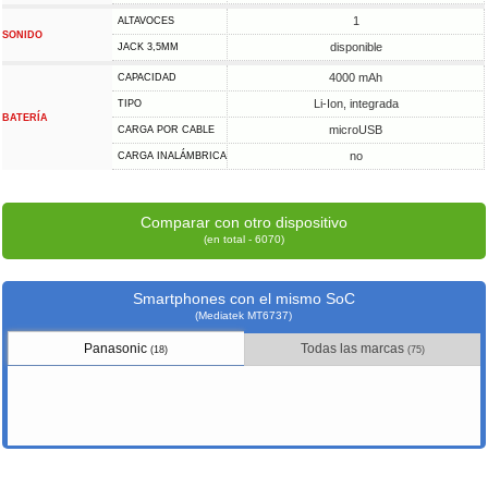
1
ALTAVOCES
SONIDO
disponible
JACK 3,5MM
4000 mAh
CAPACIDAD
Li-Ion, integrada
TIPO
BATERÍA
microUSB
CARGA POR CABLE
no
CARGA INALÁMBRICA
Comparar con otro dispositivo
(en total - 6070)
Smartphones con el mismo SoC
(Mediatek MT6737)
Panasonic
Todas las marcas
(18)
(75)