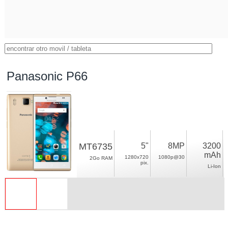
Panasonic P66
MT6735
5"
8MP
3200
mAh
1280x720
1080p@30
2Go RAM
pix.
Li-Ion