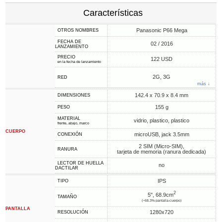
Características
Panasonic P66 Mega
OTROS NOMBRES
FECHA DE
02 / 2016
LANZAMIENTO
PRECIO
122 USD
en la fecha de lanzamiento
2G, 3G
RED
más ↓
142.4 x 70.9 x 8.4 mm
DIMENSIONES
155 g
PESO
MATERIAL
vidrio, plastico, plastico
frente, abajo, marco
CUERPO
microUSB, jack 3.5mm
CONEXIÓN
2 SIM (Micro-SIM),
RANURA
tarjeta de memoria (ranura dedicada)
LECTOR DE HUELLA
no
DACTILAR
IPS
TIPO
2
5", 68.9cm
TAMAÑO
(~68.3% pantalla-cuerpo)
PANTALLA
1280x720
RESOLUCIÓN