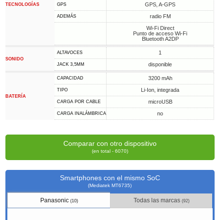
GPS, A-GPS
TECNOLOGÍAS
GPS
radio FM
ADEMÁS
Wi-Fi Direct
Punto de acceso Wi-Fi
Bluetooth A2DP
1
ALTAVOCES
SONIDO
disponible
JACK 3,5MM
3200 mAh
CAPACIDAD
Li-Ion, integrada
TIPO
BATERÍA
microUSB
CARGA POR CABLE
no
CARGA INALÁMBRICA
Comparar con otro dispositivo
(en total - 6070)
Smartphones con el mismo SoC
(Mediatek MT6735)
Panasonic
Todas las marcas
(10)
(92)