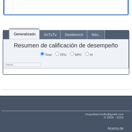
Generalizado
AnTuTu
Geekbench
Más...
Resumen de calificación de desempeño
Total
CPU
GPU
AI
chaynikam.hello@gmail.com
© 2009 - 2026
Acerca de