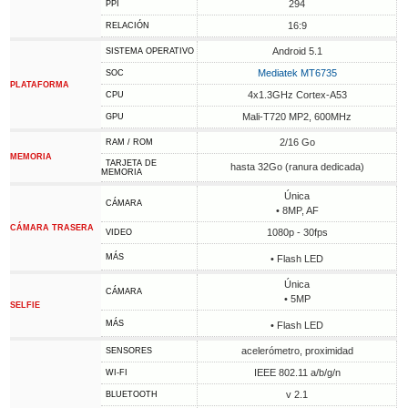
294
PPI
16:9
RELACIÓN
Android 5.1
SISTEMA OPERATIVO
Mediatek MT6735
SOC
PLATAFORMA
4x1.3GHz Cortex-A53
CPU
Mali-T720 MP2, 600MHz
GPU
2/16 Go
RAM / ROM
MEMORIA
TARJETA DE
hasta 32Go (ranura dedicada)
MEMORIA
Única
CÁMARA
• 8MP, AF
CÁMARA TRASERA
1080p - 30fps
VIDEO
MÁS
• Flash LED
Única
CÁMARA
• 5MP
SELFIE
MÁS
• Flash LED
acelerómetro, proximidad
SENSORES
IEEE 802.11 a/b/g/n
WI-FI
v 2.1
BLUETOOTH