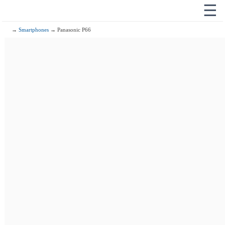
☰
→
Smartphones
→ Panasonic P66