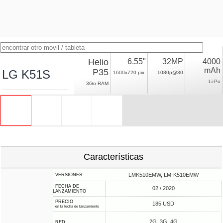
Helio
6.55"
32MP
4000
mAh
P35
LG K51S
1600x720 pix.
1080p@30
Li-Po
3Go RAM
Características
LMK510EMW, LM-K510EMW
VERSIONES
FECHA DE
02 / 2020
LANZAMIENTO
PRECIO
185 USD
en la fecha de lanzamiento
2G, 3G, 4G
RED