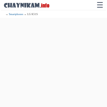
☰
→
Smartphones
→ LG K51S