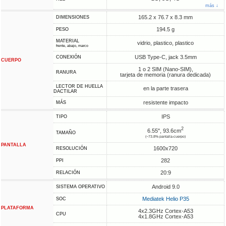
más ↓
165.2 x 76.7 x 8.3 mm
DIMENSIONES
194.5 g
PESO
MATERIAL
vidrio, plastico, plastico
frente, abajo, marco
USB Type-C, jack 3.5mm
CONEXIÓN
CUERPO
1 o 2 SIM (Nano-SIM),
RANURA
tarjeta de memoria (ranura dedicada)
LECTOR DE HUELLA
en la parte trasera
DACTILAR
resistente impacto
MÁS
IPS
TIPO
2
6.55", 93.6cm
TAMAÑO
(~73.8% pantalla-cuerpo)
PANTALLA
1600x720
RESOLUCIÓN
282
PPI
20:9
RELACIÓN
Android 9.0
SISTEMA OPERATIVO
Mediatek Helio P35
SOC
PLATAFORMA
4x2.3GHz Cortex-A53
CPU
4x1.8GHz Cortex-A53