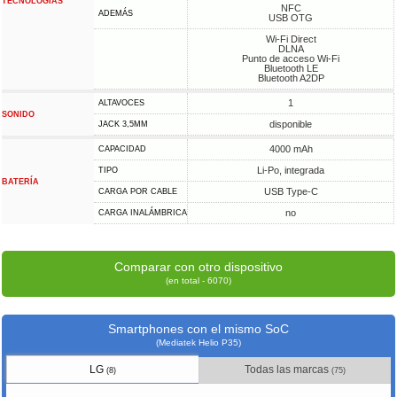
TECNOLOGÍAS
NFC
ADEMÁS
USB OTG
Wi-Fi Direct
DLNA
Punto de acceso Wi-Fi
Bluetooth LE
Bluetooth A2DP
1
ALTAVOCES
SONIDO
disponible
JACK 3,5MM
4000 mAh
CAPACIDAD
Li-Po, integrada
TIPO
BATERÍA
USB Type-C
CARGA POR CABLE
no
CARGA INALÁMBRICA
Comparar con otro dispositivo
(en total - 6070)
Smartphones con el mismo SoC
(Mediatek Helio P35)
LG
Todas las marcas
(8)
(75)