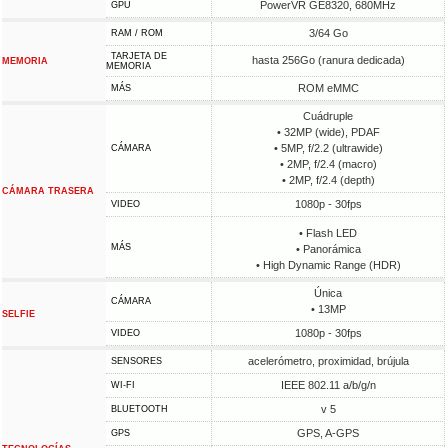
PowerVR GE8320, 680MHz
GPU
3/64 Go
RAM / ROM
TARJETA DE
hasta 256Go (ranura dedicada)
MEMORIA
MEMORIA
ROM eMMC
MÁS
Cuádruple
• 32MP (wide), PDAF
• 5MP, f/2.2 (ultrawide)
CÁMARA
• 2MP, f/2.4 (macro)
• 2MP, f/2.4 (depth)
CÁMARA TRASERA
1080p - 30fps
VIDEO
• Flash LED
MÁS
• Panorámica
• High Dynamic Range (HDR)
Única
CÁMARA
• 13MP
SELFIE
1080p - 30fps
VIDEO
acelerómetro, proximidad, brújula
SENSORES
IEEE 802.11 a/b/g/n
WI-FI
v 5
BLUETOOTH
GPS, A-GPS
GPS