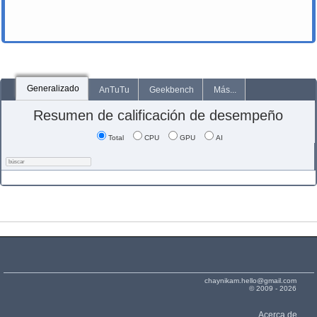
Generalizado
AnTuTu
Geekbench
Más...
Resumen de calificación de desempeño
Total
CPU
GPU
AI
chaynikam.hello@gmail.com
© 2009 - 2026
Acerca de