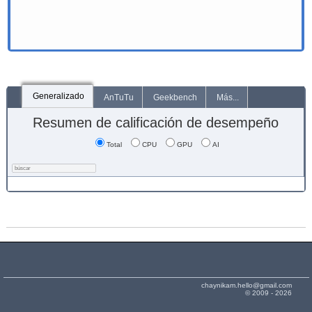
Generalizado
AnTuTu
Geekbench
Más...
Resumen de calificación de desempeño
Total
CPU
GPU
AI
chaynikam.hello@gmail.com
© 2009 - 2026