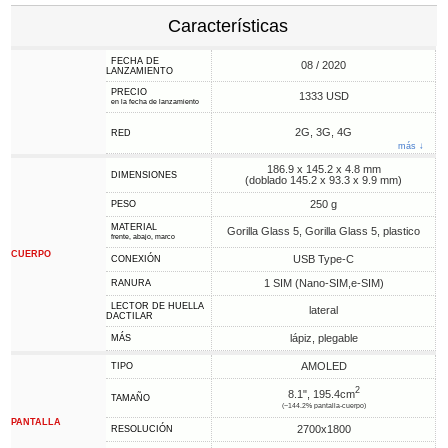
Características
FECHA DE
08 / 2020
LANZAMIENTO
PRECIO
1333 USD
en la fecha de lanzamiento
2G, 3G, 4G
RED
más ↓
186.9 x 145.2 x 4.8 mm
DIMENSIONES
(doblado 145.2 x 93.3 x 9.9 mm)
250 g
PESO
MATERIAL
Gorilla Glass 5, Gorilla Glass 5, plastico
frente, abajo, marco
CUERPO
USB Type-C
CONEXIÓN
1 SIM (Nano-SIM,e-SIM)
RANURA
LECTOR DE HUELLA
lateral
DACTILAR
lápiz, plegable
MÁS
AMOLED
TIPO
2
8.1", 195.4cm
TAMAÑO
(~144.2% pantalla-cuerpo)
PANTALLA
2700x1800
RESOLUCIÓN