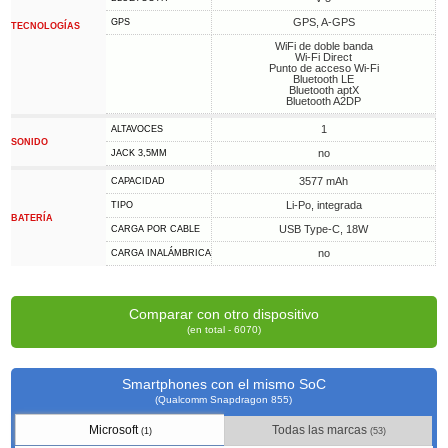
GPS, A-GPS
GPS
TECNOLOGÍAS
WiFi de doble banda
Wi-Fi Direct
Punto de acceso Wi-Fi
Bluetooth LE
Bluetooth aptX
Bluetooth A2DP
1
ALTAVOCES
SONIDO
no
JACK 3,5MM
3577 mAh
CAPACIDAD
Li-Po, integrada
TIPO
BATERÍA
USB Type-C, 18W
CARGA POR CABLE
no
CARGA INALÁMBRICA
Comparar con otro dispositivo
(en total - 6070)
Smartphones con el mismo SoC
(Qualcomm Snapdragon 855)
Microsoft
Todas las marcas
(1)
(53)