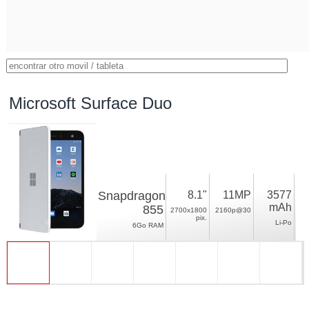
Microsoft Surface Duo
Snapdragon
8.1"
11MP
3577
mAh
855
2700x1800
2160p@30
pix.
Li-Po
6Go RAM