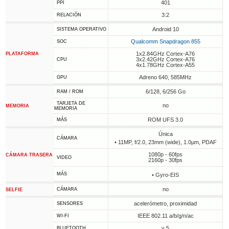
401
PPI
3:2
RELACIÓN
Android 10
SISTEMA OPERATIVO
Qualcomm Snapdragon 855
SOC
1x2.84GHz Cortex-A76
PLATAFORMA
3x2.42GHz Cortex-A76
CPU
4x1.78GHz Cortex-A55
Adreno 640, 585MHz
GPU
6/128, 6/256 Go
RAM / ROM
TARJETA DE
no
MEMORIA
MEMORIA
ROM UFS 3.0
MÁS
Única
CÁMARA
• 11MP, f/2.0, 23mm (wide), 1.0µm, PDAF
1080p - 60fps
CÁMARA TRASERA
VIDEO
2160p - 30fps
MÁS
• Gyro-EIS
no
CÁMARA
SELFIE
acelerómetro, proximidad
SENSORES
IEEE 802.11 a/b/g/n/ac
WI-FI
v 5
BLUETOOTH