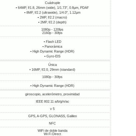
Cuádruple
• 64MP, f/1.8, 26mm (wide), 1/1.73", 0.8µm, PDAF
• 8MP, f/2.2 (ultrawide), 1/4.0", 1.12µm
• 2MP, f/2.2 (macro)
• 2MP, f/2.2 (depth)
1080p - 120fps
2160p - 30fps
• Flash LED
• Panorámica
• High Dynamic Range (HDR)
• Gyro-EIS
Única
• 16MP, f/2.0, 29mm (standard)
1080p - 30fps
• High Dynamic Range (HDR)
giroscopio, acelerómetro, proximidad
IEEE 802.11 a/b/g/n/ac
v 5
GPS, A-GPS, GLONASS, Galileo
NFC
WiFi de doble banda
Wi-Fi Direct