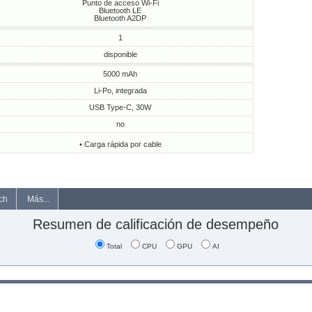
Punto de acceso Wi-Fi
Bluetooth LE
Bluetooth A2DP
1
disponible
5000 mAh
Li-Po, integrada
USB Type-C, 30W
no
• Carga rápida por cable
ch
Más...
Resumen de calificación de desempeño
Total
CPU
GPU
AI