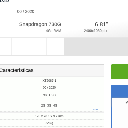
00 / 2020
223g, espesor 9.7mm
6.81"
Snapdragon 730G
Android 10
4Go RAM
2400x1080 pix.
128Go ROM
Características
XT2087-1
00 / 2020
300 USD
M
2G, 3G, 4G
más ↓
170 x 78.1 x 9.7 mm
223 g