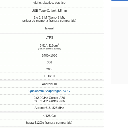
vidrio, plastico, plastico
USB Type-C, jack 3.5mm
1 o 2 SIM (Nano-SIM),
tarjeta de memoria (ranura compartida)
lateral
LTPS
2
6.81", 112cm
(~84.3% pantalla-cuerpo)
2400x1080
386
20:9
HDR10
Android 10
Qualcomm Snapdragon 730G
2x2.2GHz Cortex-A76
6x1.8GHz Cortex-A55
Adreno 618, 825MHz
4/128 Go
hasta 512Go (ranura compartida)