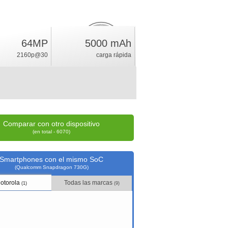
64MP
5000 mAh
12.3
%
2160p@30
carga rápida
índice
Comparar con otro dispositivo
(en total - 6070)
Smartphones con el mismo SoC
(Qualcomm Snapdragon 730G)
otorola
Todas las marcas
(1)
(9)