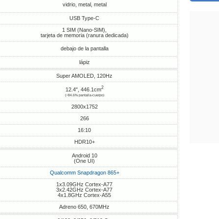
vidrio, metal, metal
USB Type-C
1 SIM (Nano-SIM),
tarjeta de memoria (ranura dedicada)
debajo de la pantalla
lápiz
Super AMOLED, 120Hz
2
12.4", 446.1cm
(~84.6% pantalla-cuerpo)
2800x1752
266
16:10
HDR10+
Android 10
(One UI)
Qualcomm Snapdragon 865+
1x3.09GHz Cortex-A77
3x2.42GHz Cortex-A77
4x1.8GHz Cortex-A55
Adreno 650, 670MHz