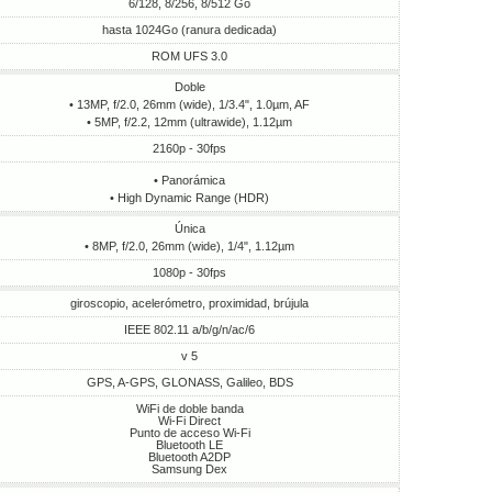
6/128, 8/256, 8/512 Go
hasta 1024Go (ranura dedicada)
ROM UFS 3.0
Doble
• 13MP, f/2.0, 26mm (wide), 1/3.4", 1.0µm, AF
• 5MP, f/2.2, 12mm (ultrawide), 1.12µm
2160p - 30fps
• Panorámica
• High Dynamic Range (HDR)
Única
• 8MP, f/2.0, 26mm (wide), 1/4", 1.12µm
1080p - 30fps
giroscopio, acelerómetro, proximidad, brújula
IEEE 802.11 a/b/g/n/ac/6
v 5
GPS, A-GPS, GLONASS, Galileo, BDS
WiFi de doble banda
Wi-Fi Direct
Punto de acceso Wi-Fi
Bluetooth LE
Bluetooth A2DP
Samsung Dex