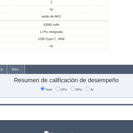
2
no
audio de AKG
10090 mAh
Li-Po, integrada
USB Type-C, 45W
no
ch
Más...
Resumen de calificación de desempeño
Total
CPU
GPU
AI