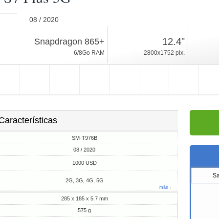
08 / 2020
575g, espesor 5.7mm
12.4"
Snapdragon 865+
Android 10, One UI
6/8Go RAM
2800x1752 pix.
128/256/512Go ROM
Características
SM-T976B
08 / 2020
1000 USD
S
2G, 3G, 4G, 5G
más ↓
285 x 185 x 5.7 mm
575 g