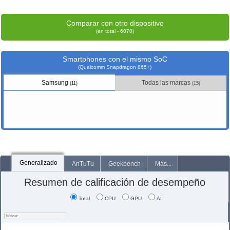
Comparar con otro dispositivo
(en total - 6070)
Smartphones con el mismo SoC
(Qualcomm Snapdragon 865+)
Samsung
Todas las marcas
(11)
(15)
Generalizado
AnTuTu
Geekbench
Más...
Resumen de calificación de desempeño
Total
CPU
GPU
AI