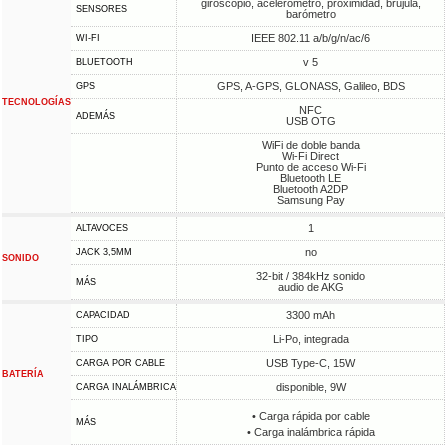
giroscopio, acelerómetro, proximidad, brújula,
SENSORES
barómetro
IEEE 802.11 a/b/g/n/ac/6
WI-FI
v 5
BLUETOOTH
GPS, A-GPS, GLONASS, Galileo, BDS
GPS
TECNOLOGÍAS
NFC
ADEMÁS
USB OTG
WiFi de doble banda
Wi-Fi Direct
Punto de acceso Wi-Fi
Bluetooth LE
Bluetooth A2DP
Samsung Pay
1
ALTAVOCES
no
JACK 3,5MM
SONIDO
32-bit / 384kHz sonido
MÁS
audio de AKG
3300 mAh
CAPACIDAD
Li-Po, integrada
TIPO
USB Type-C, 15W
CARGA POR CABLE
BATERÍA
disponible, 9W
CARGA INALÁMBRICA
• Carga rápida por cable
MÁS
• Carga inalámbrica rápida