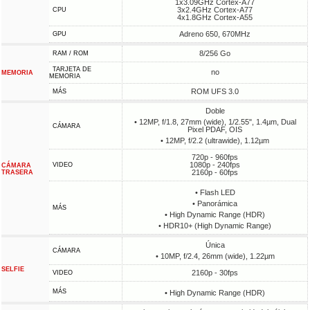
1x3.09GHz Cortex-A77
3x2.4GHz Cortex-A77
CPU
4x1.8GHz Cortex-A55
Adreno 650, 670MHz
GPU
8/256 Go
RAM / ROM
TARJETA DE
no
MEMORIA
MEMORIA
ROM UFS 3.0
MÁS
Doble
• 12MP, f/1.8, 27mm (wide), 1/2.55", 1.4µm, Dual
CÁMARA
Pixel PDAF, OIS
• 12MP, f/2.2 (ultrawide), 1.12µm
720p - 960fps
1080p - 240fps
VIDEO
CÁMARA
2160p - 60fps
TRASERA
• Flash LED
• Panorámica
MÁS
• High Dynamic Range (HDR)
• HDR10+ (High Dynamic Range)
Única
CÁMARA
• 10MP, f/2.4, 26mm (wide), 1.22µm
SELFIE
2160p - 30fps
VIDEO
MÁS
• High Dynamic Range (HDR)