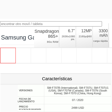
Snapdragon
6.7"
12MP
3300
mAh
865+
Samsung Galaxy Z Flip 5G
2636x1080
2160p@60
pix.
carga rápida
8Go RAM
Características
SM-F707B (International); SM-F707U, SM-F707U1
(USA); SM-F707W (Canada); SM-F707N (South
VERSIONES
Korea); SM-F7070 (China, Hong Kong)
FECHA DE
07 / 2020
LANZAMIENTO
PRECIO
2499 USD
en la fecha de lanzamiento