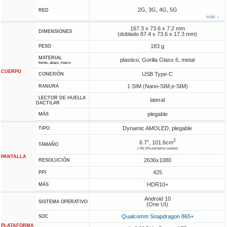
2G, 3G, 4G, 5G
RED
más ↓
167.3 x 73.6 x 7.2 mm
DIMENSIONES
(doblado 87.4 x 73.6 x 17.3 mm)
183 g
PESO
MATERIAL
plastico, Gorilla Glass 6, metal
frente, abajo, marco
CUERPO
USB Type-C
CONEXIÓN
1 SIM (Nano-SIM,e-SIM)
RANURA
LECTOR DE HUELLA
lateral
DACTILAR
plegable
MÁS
Dynamic AMOLED, plegable
TIPO
2
6.7", 101.6cm
TAMAÑO
(~82.5% pantalla-cuerpo)
PANTALLA
2636x1080
RESOLUCIÓN
425
PPI
HDR10+
MÁS
Android 10
SISTEMA OPERATIVO
(One UI)
Qualcomm Snapdragon 865+
SOC
PLATAFORMA