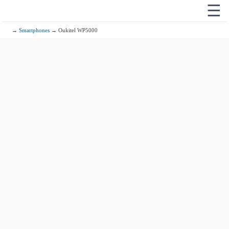
☰
→
Smartphones
→ Oukitel WP5000