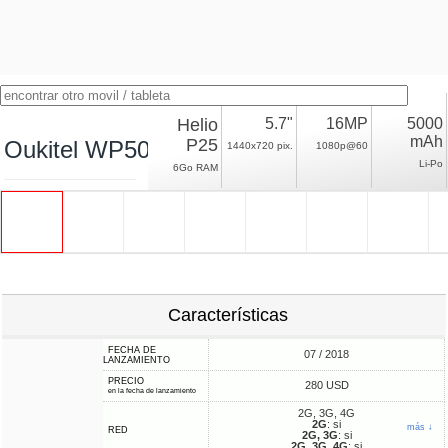
Helio
5.7"
16MP
5000
mAh
P25
Oukitel WP5000
1440x720 pix.
1080p@60
Li-Po
6Go RAM
Características
FECHA DE
07 / 2018
LANZAMIENTO
PRECIO
280 USD
en la fecha de lanzamiento
2G, 3G, 4G
2G
: si
más ↓
RED
2G, 3G
: si
2G, 3G, 4G
: si