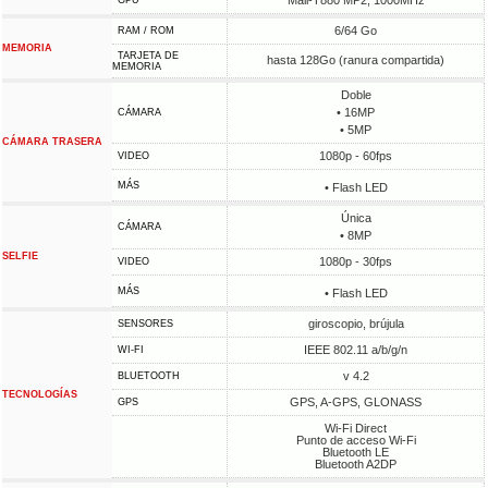
Mali-T880 MP2, 1000MHz
GPU
6/64 Go
RAM / ROM
MEMORIA
TARJETA DE
hasta 128Go (ranura compartida)
MEMORIA
Doble
• 16MP
CÁMARA
• 5MP
CÁMARA TRASERA
1080p - 60fps
VIDEO
MÁS
• Flash LED
Única
CÁMARA
• 8MP
SELFIE
1080p - 30fps
VIDEO
MÁS
• Flash LED
giroscopio, brújula
SENSORES
IEEE 802.11 a/b/g/n
WI-FI
v 4.2
BLUETOOTH
TECNOLOGÍAS
GPS, A-GPS, GLONASS
GPS
Wi-Fi Direct
Punto de acceso Wi-Fi
Bluetooth LE
Bluetooth A2DP