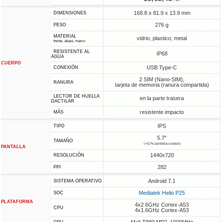
168.8 x 81.9 x 13.9 mm
DIMENSIONES
276 g
PESO
MATERIAL
vidrio, plastico, metal
frente, abajo, marco
RESISTENTE AL
IP68
AGUA
CUERPO
USB Type-C
CONEXIÓN
2 SIM (Nano-SIM),
RANURA
tarjeta de memoria (ranura compartida)
LECTOR DE HUELLA
en la parte trasera
DACTILAR
resistente impacto
MÁS
IPS
TIPO
5.7"
TAMAÑO
(~61% pantalla-cuerpo)
PANTALLA
1440x720
RESOLUCIÓN
282
PPI
Android 7.1
SISTEMA OPERATIVO
Mediatek Helio P25
SOC
PLATAFORMA
4x2.6GHz Cortex-A53
CPU
4x1.6GHz Cortex-A53