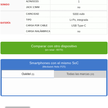
1
ALTAVOCES
SONIDO
no
JACK 3,5MM
5000 mAh
CAPACIDAD
Li-Po, integrada
TIPO
BATERÍA
USB Type-C
CARGA POR CABLE
no
CARGA INALÁMBRICA
Comparar con otro dispositivo
(en total - 6070)
Smartphones con el mismo SoC
(Mediatek Helio P25)
Oukitel
Todas las marcas
(1)
(10)