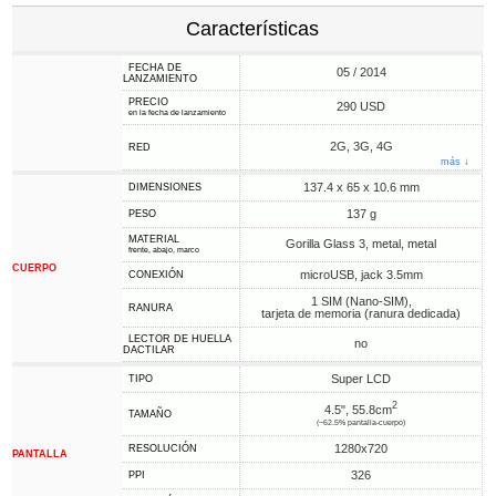
Características
FECHA DE
05 / 2014
LANZAMIENTO
PRECIO
290 USD
en la fecha de lanzamiento
2G, 3G, 4G
RED
más ↓
137.4 x 65 x 10.6 mm
DIMENSIONES
137 g
PESO
MATERIAL
Gorilla Glass 3, metal, metal
frente, abajo, marco
CUERPO
microUSB, jack 3.5mm
CONEXIÓN
1 SIM (Nano-SIM),
RANURA
tarjeta de memoria (ranura dedicada)
LECTOR DE HUELLA
no
DACTILAR
Super LCD
TIPO
2
4.5", 55.8cm
TAMAÑO
(~62.5% pantalla-cuerpo)
1280x720
RESOLUCIÓN
PANTALLA
326
PPI