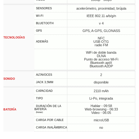
acelerómetro, proximidad, brújula
SENSORES
IEEE 802.11 a/b/g/n
WI-FI
v 4
BLUETOOTH
GPS, A-GPS, GLONASS
GPS
TECNOLOGÍAS
NFC
USB OTG
ADEMÁS
radio FM
WiFi de doble banda
DLNA
Punto de acceso Wi-Fi
Bluetooth aptX
Bluetooth A2DP
2
ALTAVOCES
SONIDO
disponible
JACK 3,5MM
2110 mAh
CAPACIDAD
Li-Po, integrada
TIPO
Hablar - 09:58
DURACIÓN DE LA
Web-browsing - 06:33
BATERÍA
BATERÍA
Video - 06:05
(horas)
microUSB
CARGA POR CABLE
no
CARGA INALÁMBRICA