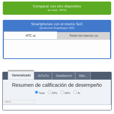
Comparar con otro dispositivo
(en total - 6070)
Smartphones con el mismo SoC
(Qualcomm Snapdragon 400)
HTC
Todas las marcas
(6)
(26)
Generalizado
AnTuTu
Geekbench
Más...
Resumen de calificación de desempeño
Total
CPU
GPU
AI