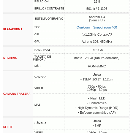
16:9
RELACIÓN
501nit / 1:1196
BRILLO / CONTRASTE
Android 4.4
SISTEMA OPERATIVO
(Sense UI)
Qualcomm Snapdragon 400
SOC
PLATAFORMA
4x1.2GHz Cortex-A7
CPU
Adreno 305, 450MHz
GPU
1/16 Go
RAM / ROM
TARJETA DE
hasta 128Go (ranura dedicada)
MEMORIA
MEMORIA
ROM eMMC
MÁS
Única
CÁMARA
• 13MP, 1/3.1", 1.12µm
720p - 60fps
VIDEO
1080p - 30fps
CÁMARA TRASERA
• Flash LED
• Panorámica
MÁS
• High Dynamic Range (HDR)
• Enfoque automático (AF)
Única
CÁMARA
• 5MP
SELFIE
1080p - 30fps
VIDEO