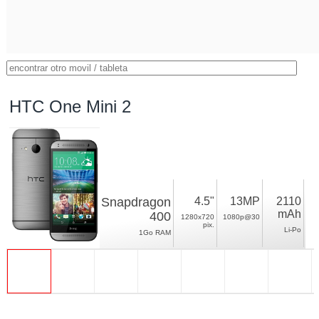
HTC One Mini 2
Snapdragon
4.5"
13MP
2110
mAh
400
1280x720
1080p@30
pix.
Li-Po
1Go RAM