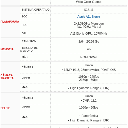
Wide Color Gamut
iOS 11
SISTEMA OPERATIVO
Apple A11 Bionic
SOC
PLATAFORMA
2x2.39GHz Monsoon
CPU
4x1.4GHz Mistral
A11 Bionic GPU, 1070MHz
GPU
2/64, 2/256 Go
RAM / ROM
TARJETA DE
no
MEMORIA
MEMORIA
ROM NVMe
MÁS
Única
CÁMARA
• 12MP, f/1.8, 28mm (wide), PDAF, OIS
CÁMARA
1080p - 240fps
TRASERA
VIDEO
2160p - 60fps
MÁS
• High Dynamic Range (HDR)
Única
CÁMARA
• 7MP, f/2.2
1080p - 30fps
VIDEO
SELFIE
• Panorámica
MÁS
• High Dynamic Range (HDR)