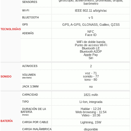
giroscopio, acelerómetro, proximidad, brújula,
SENSORES
barómetro
IEEE 802.11 a/b/g/n/ac
WI-FI
v 5
BLUETOOTH
GPS, A-GPS, GLONASS, Galileo, QZSS
GPS
TECNOLOGÍAS
NFC
ADEMÁS
Face ID
WiFi de doble banda
Punto de acceso Wi-Fi
Bluetooth LE
Bluetooth A2DP
Apple Pay
Siri
2
ALTAVOCES
voz - 71
VOLUMEN
sonido - 77
SONIDO
(decibele)
tono - 80
no
JACK 3,5MM
1821 mAh
CAPACIDAD
Li-Ion, integrada
TIPO
Hablar - 12:24
DURACIÓN DE LA
Web-browsing - 11:54
BATERÍA
Video - 10:36
(horas)
BATERÍA
Lightning, 15W
CARGA POR CABLE
disponible
CARGA INALÁMBRICA