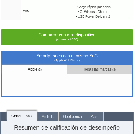
• Carga rápida por cable
MÁS
• Qi Wireless Charge
• USB Power Delivery 2
Comparar con otro dispositivo
(en total - 6070)
Smartphones con el mismo SoC
(Apple A11 Bionic)
Apple
Todas las marcas
(3)
(3)
Generalizado
AnTuTu
Geekbench
Más...
Resumen de calificación de desempeño