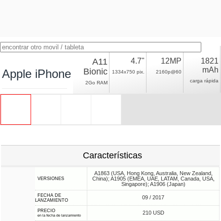
A11
4.7"
12MP
1821
mAh
Bionic
Apple iPhone 8
1334x750 pix.
2160p@60
carga rápida
2Go RAM
Características
A1863 (USA, Hong Kong, Australia, New Zealand,
China); A1905 (EMEA, UAE, LATAM, Canada, USA,
VERSIONES
Singapore); A1906 (Japan)
FECHA DE
09 / 2017
LANZAMIENTO
PRECIO
210 USD
en la fecha de lanzamiento