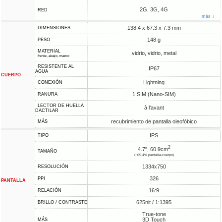
2G, 3G, 4G
RED
más ↓
138.4 x 67.3 x 7.3 mm
DIMENSIONES
148 g
PESO
MATERIAL
vidrio, vidrio, metal
frente, abajo, marco
RESISTENTE AL
IP67
AGUA
CUERPO
Lightning
CONEXIÓN
1 SIM (Nano-SIM)
RANURA
LECTOR DE HUELLA
à l'avant
DACTILAR
recubrimiento de pantalla oleofóbico
MÁS
IPS
TIPO
2
4.7", 60.9cm
TAMAÑO
(~65.4% pantalla-cuerpo)
1334x750
RESOLUCIÓN
326
PPI
PANTALLA
16:9
RELACIÓN
625nit / 1:1395
BRILLO / CONTRASTE
True-tone
3D Touch
MÁS