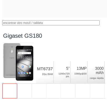
Gigaset GS180
MT6737
5"
13MP
3000
mAh
1280x720
1080p@30
2Go RAM
pix.
carga rápida