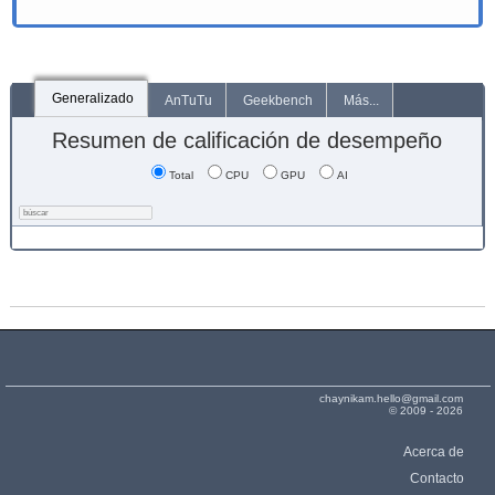
Generalizado
AnTuTu
Geekbench
Más...
Resumen de calificación de desempeño
Total
CPU
GPU
AI
chaynikam.hello@gmail.com
© 2009 - 2026
Acerca de
Contacto