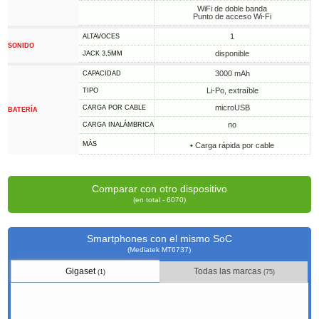
WiFi de doble banda
Punto de acceso Wi-Fi
1
ALTAVOCES
SONIDO
disponible
JACK 3,5MM
3000 mAh
CAPACIDAD
Li-Po, extraíble
TIPO
microUSB
CARGA POR CABLE
BATERÍA
no
CARGA INALÁMBRICA
MÁS
• Carga rápida por cable
Comparar con otro dispositivo
(en total - 6070)
Smartphones con el mismo SoC
(Mediatek MT6737)
Gigaset
Todas las marcas
(1)
(75)