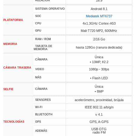
16:9
RELACIÓN
Android 8.1
SISTEMA OPERATIVO
Mediatek MT6737
SOC
PLATAFORMA
4x1.3GHz Cortex-A53
CPU
Mali-T720 MP2, 600MHz
GPU
2/16 Go
RAM / ROM
MEMORIA
TARJETA DE
hasta 128Go (ranura dedicada)
MEMORIA
Única
CÁMARA
• 13MP, f/2.2
CÁMARA TRASERA
1080p - 30fps
VIDEO
MÁS
• Flash LED
Única
CÁMARA
SELFIE
• 8MP
acelerómetro, proximidad, brújula
SENSORES
IEEE 802.11 a/b/g/n
WI-FI
v 4.1
BLUETOOTH
GPS, A-GPS
TECNOLOGÍAS
GPS
USB OTG
ADEMÁS
radio FM