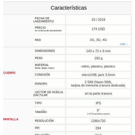
Características
FECHA DE
03 / 2019
LANZAMIENTO
PRECIO
174 USD
en la fecha de lanzamiento
2G, 3G, 4G
RED
más ↓
143 x 72 x 9 mm
DIMENSIONES
150 g
PESO
MATERIAL
vidrio, plastico, plastico
frente, abajo, marco
CUERPO
microUSB, jack 3.5mm
CONEXIÓN
2 SIM (Nano-SIM),
RANURA
tarjeta de memoria (ranura dedicada)
LECTOR DE HUELLA
en la parte trasera
DACTILAR
IPS
TIPO
5"
TAMAÑO
(~67% pantalla-cuerpo)
PANTALLA
1280x720
RESOLUCIÓN
294
PPI