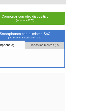
Comparar con otro dispositivo
(en total - 6070)
Smartphones con el mismo SoC
(Qualcomm Snapdragon 632)
airphone
Todas las marcas
(2)
(13)