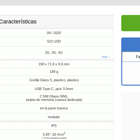
Características
09 / 2020
522 USD
2G, 3G, 4G
F
más ↓
158 x 71.8 x 9.9 mm
189 g
Gorilla Glass 5, plastico, plastico
USB Type-C, jack 3.5mm
2 SIM (Nano-SIM),
tarjeta de memoria (ranura dedicada)
en la parte trasera
modular
IPS
2
5.65", 82.4cm
(~72.6% pantalla-cuerpo)