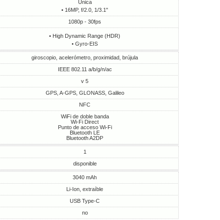
Única
• 16MP, f/2.0, 1/3.1"
1080p - 30fps
• High Dynamic Range (HDR)
• Gyro-EIS
giroscopio, acelerómetro, proximidad, brújula
IEEE 802.11 a/b/g/n/ac
v 5
GPS, A-GPS, GLONASS, Galileo
NFC
WiFi de doble banda
Wi-Fi Direct
Punto de acceso Wi-Fi
Bluetooth LE
Bluetooth A2DP
1
disponible
3040 mAh
Li-Ion, extraíble
USB Type-C
no