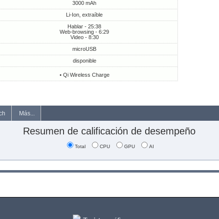
3000 mAh
Li-Ion, extraíble
Hablar - 25:38
Web-browsing - 6:29
Video - 8:30
microUSB
disponible
• Qi Wireless Charge
ch
Más...
Resumen de calificación de desempeño
Total
CPU
GPU
AI