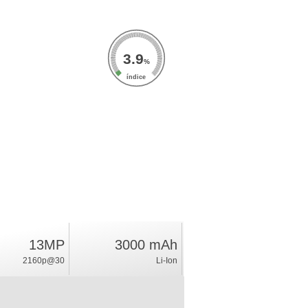
3.9
%
índice
13MP
3000 mAh
2160p@30
Li-Ion