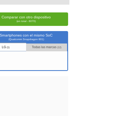
Comparar con otro dispositivo
(en total - 6070)
Smartphones con el mismo SoC
(Qualcomm Snapdragon 801)
LG
Todas las marcas
(1)
(12)