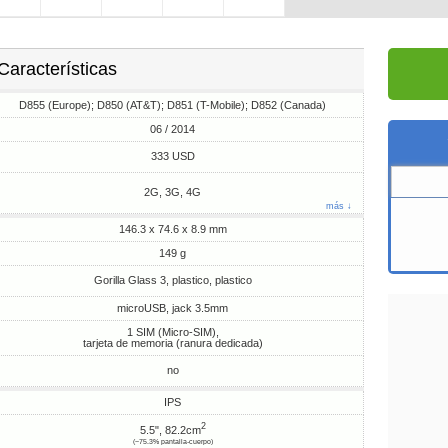
Características
D855 (Europe); D850 (AT&T); D851 (T-Mobile); D852 (Canada)
06 / 2014
333 USD
2G, 3G, 4G
más ↓
146.3 x 74.6 x 8.9 mm
149 g
Gorilla Glass 3, plastico, plastico
microUSB, jack 3.5mm
1 SIM (Micro-SIM),
tarjeta de memoria (ranura dedicada)
no
IPS
2
5.5", 82.2cm
(~75.3% pantalla-cuerpo)