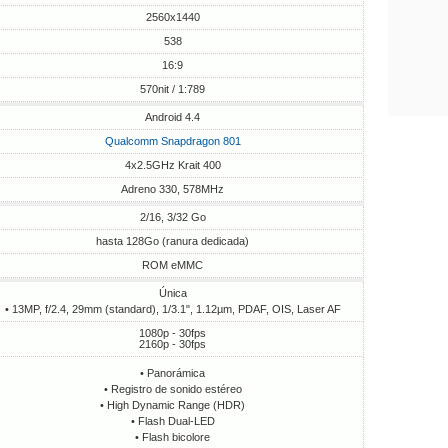
2560x1440
538
16:9
570nit / 1:789
Android 4.4
Qualcomm Snapdragon 801
4x2.5GHz Krait 400
Adreno 330, 578MHz
2/16, 3/32 Go
hasta 128Go (ranura dedicada)
ROM eMMC
Única
• 13MP, f/2.4, 29mm (standard), 1/3.1", 1.12µm, PDAF, OIS, Laser AF
1080p - 30fps
2160p - 30fps
• Panorámica
• Registro de sonido estéreo
• High Dynamic Range (HDR)
• Flash Dual-LED
• Flash bicolore