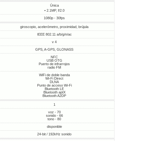
Única
• 2.1MP, f/2.0
1080p - 30fps
giroscopio, acelerómetro, proximidad, brújula
IEEE 802.11 a/b/g/n/ac
v 4
GPS, A-GPS, GLONASS
NFC
USB OTG
Puerto de infrarrojos
radio FM
WiFi de doble banda
Wi-Fi Direct
DLNA
Punto de acceso Wi-Fi
Bluetooth LE
Bluetooth aptX
Bluetooth A2DP
1
voz - 70
sonido - 66
tono - 80
disponible
24-bit / 192kHz sonido