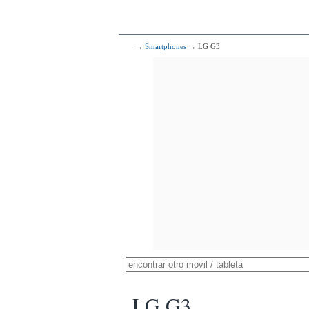
→
Smartphones
→ LG G3
LG G3