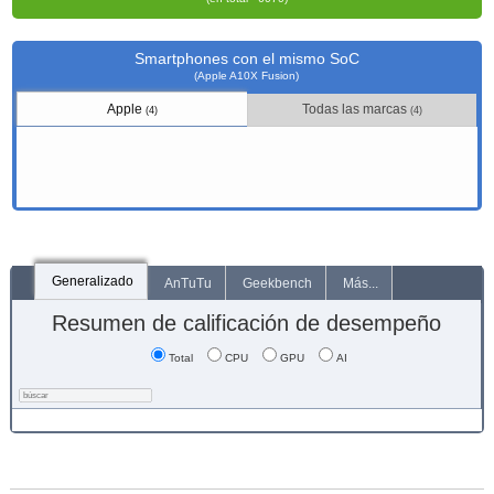
Smartphones con el mismo SoC
(Apple A10X Fusion)
Apple
Todas las marcas
(4)
(4)
Generalizado
AnTuTu
Geekbench
Más...
Resumen de calificación de desempeño
Total
CPU
GPU
AI