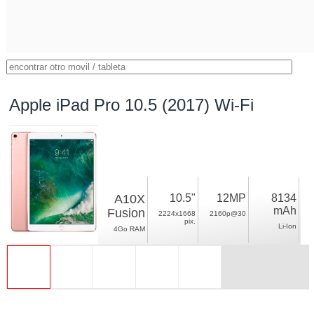
Apple iPad Pro 10.5 (2017) Wi-Fi
A10X
10.5"
12MP
8134
mAh
Fusion
2224x1668
2160p@30
pix.
Li-Ion
4Go RAM