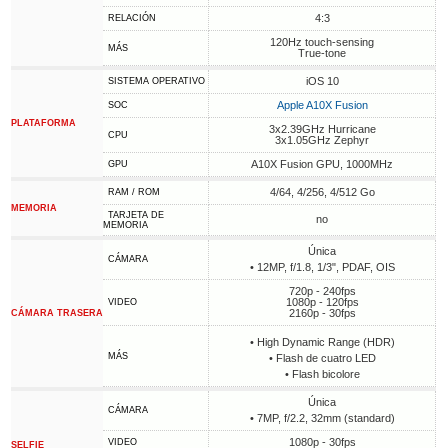
4:3
RELACIÓN
120Hz touch-sensing
MÁS
True-tone
iOS 10
SISTEMA OPERATIVO
Apple A10X Fusion
SOC
PLATAFORMA
3x2.39GHz Hurricane
CPU
3x1.05GHz Zephyr
A10X Fusion GPU, 1000MHz
GPU
4/64, 4/256, 4/512 Go
RAM / ROM
MEMORIA
TARJETA DE
no
MEMORIA
Única
CÁMARA
• 12MP, f/1.8, 1/3", PDAF, OIS
720p - 240fps
1080p - 120fps
VIDEO
2160p - 30fps
CÁMARA TRASERA
• High Dynamic Range (HDR)
MÁS
• Flash de cuatro LED
• Flash bicolore
Única
CÁMARA
• 7MP, f/2.2, 32mm (standard)
1080p - 30fps
VIDEO
SELFIE