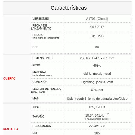
Características
A1701 (Global)
VERSIONES
FECHA DE
06 / 2017
LANZAMIENTO
PRECIO
811 USD
en la fecha de lanzamiento
no
RED
250.6 x 174.1 x 6.1 mm
DIMENSIONES
469 g
PESO
MATERIAL
vidrio, metal, metal
frente, abajo, marco
CUERPO
Lightning, jack 3.5mm
CONEXIÓN
LECTOR DE HUELLA
à l'avant
DACTILAR
lápiz, recubrimiento de pantalla oleofóbico
MÁS
IPS, 120Hz
TIPO
2
10.5", 341.4cm
TAMAÑO
(~78.3% pantalla-cuerpo)
2224x1668
RESOLUCIÓN
PANTALLA
265
PPI