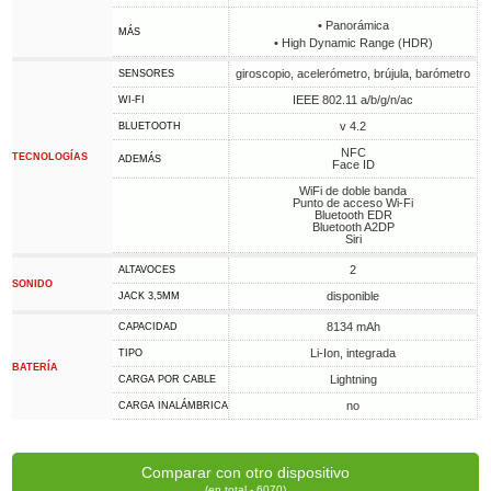
• Panorámica
MÁS
• High Dynamic Range (HDR)
giroscopio, acelerómetro, brújula, barómetro
SENSORES
IEEE 802.11 a/b/g/n/ac
WI-FI
v 4.2
BLUETOOTH
NFC
TECNOLOGÍAS
ADEMÁS
Face ID
WiFi de doble banda
Punto de acceso Wi-Fi
Bluetooth EDR
Bluetooth A2DP
Siri
2
ALTAVOCES
SONIDO
disponible
JACK 3,5MM
8134 mAh
CAPACIDAD
Li-Ion, integrada
TIPO
BATERÍA
Lightning
CARGA POR CABLE
no
CARGA INALÁMBRICA
Comparar con otro dispositivo
(en total - 6070)