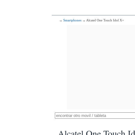
→
Smartphones
→ Alcatel One Touch Idol X+
Alcatel One Touch I