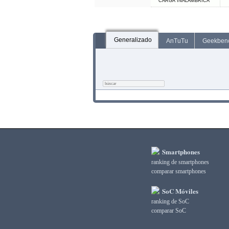
CARGA INALÁMBRICA
Generalizado
AnTuTu
Geekben
Smartphones
ranking de smartphones
comparar smartphones
SoC Móviles
ranking de SoC
comparar SoC