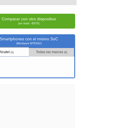
Comparar con otro dispositivo
(en total - 6070)
Smartphones con el mismo SoC
(Mediatek MT6592)
Alcatel
Todas las marcas
(1)
(8)