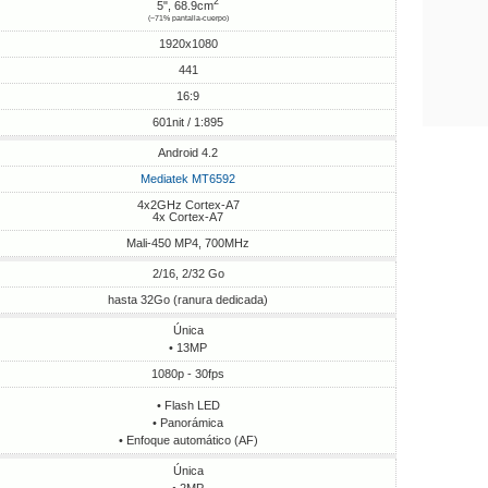
2
5", 68.9cm
(~71% pantalla-cuerpo)
1920x1080
441
16:9
601nit / 1:895
Android 4.2
Mediatek MT6592
4x2GHz Cortex-A7
4x Cortex-A7
Mali-450 MP4, 700MHz
2/16, 2/32 Go
hasta 32Go (ranura dedicada)
Única
• 13MP
1080p - 30fps
• Flash LED
• Panorámica
• Enfoque automático (AF)
Única