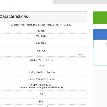
Características
Alcatel One Touch Idol X Plus, Alcatel Idol X+ 6043D
6043D
05 / 2014
322 USD
2G, 3G
más ↓
140.4 x 69.1 x 7.9 mm
125 g
vidrio, plastico, plastico
microUSB, jack 3.5mm
2 SIM (Micro-SIM),
tarjeta de memoria (ranura dedicada)
no
IPS