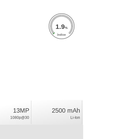
1.9
%
índice
13MP
2500 mAh
1080p@30
Li-Ion