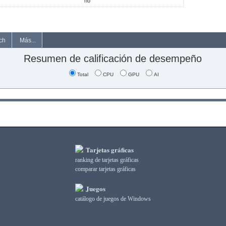
no
ch
Más...
Resumen de calificación de desempeño
Total
CPU
GPU
AI
Tarjetas gráficas
ranking de tarjetas gráficas
comparar tarjetas gráficas
Juegos
catálogo de juegos de Windows