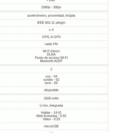
• 2MP
1080p - 30fps
acelerómetro, proximidad, brújula
IEEE 802.11 a/b/g/n
v 4
GPS, A-GPS
radio FM
Wi-Fi Direct
DLNA
Punto de acceso Wi-Fi
Bluetooth A2DP
2
voz - 64
sonido - 62
tono - 69
disponible
2500 mAh
Li-Ion, integrada
Hablar - 14:41
Web-browsing - 5:55
Video - 6:29
microUSB