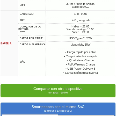
32-bit / 384kHz sonido
MÁS
audio de AKG
4500 mAh
CAPACIDAD
Li-Po, integrada
TIPO
Hablar - 21:03
DURACIÓN DE LA
Web-browsing - 10:55
BATERÍA
Video - 13:30
(horas)
USB Type-C, 25W
CARGA POR CABLE
BATERÍA
disponible, 15W
CARGA INALÁMBRICA
• Carga rápida por cable
• Carga inalámbrica rápida
• Qi Wireless Charge
MÁS
• PMA Wireless Charge
• USB Power Delivery 3
• Carga inalámbrica inversa
Comparar con otro dispositivo
(en total - 6070)
Smartphones con el mismo SoC
(Samsung Exynos 990)