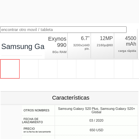
Exynos
6.7"
12MP
4500
mAh
990
Samsung Galaxy S20+ Exynos
3200x1440
2160p@60
pix.
carga rápida
8Go RAM
Características
Samsung Galaxy S20 Plus, Samsung Galaxy S20+
OTROS NOMBRES
Global
FECHA DE
03 / 2020
LANZAMIENTO
PRECIO
650 USD
en la fecha de lanzamiento