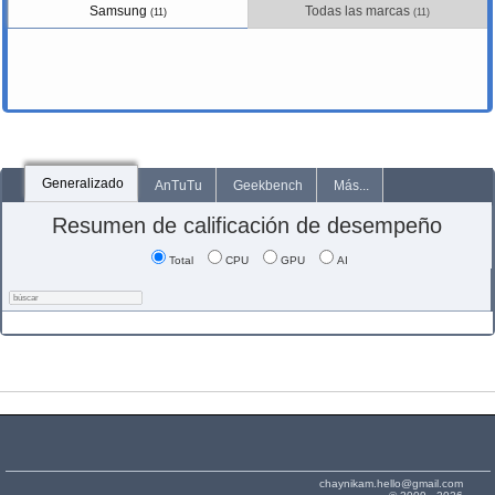
Samsung
Todas las marcas
(11)
(11)
Generalizado
AnTuTu
Geekbench
Más...
Resumen de calificación de desempeño
Total
CPU
GPU
AI
chaynikam.hello@gmail.com