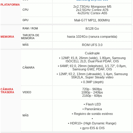
PLATAFORMA
2x2.73GHz Mongoose M5
2x2.5GHz Cortex-A76
CPU
4x2GHz Cortex-A55
Mali-G77 MP11, 800MHz
GPU
8/128 Go
RAM / ROM
TARJETA DE
hasta 1024Go (ranura compartida)
MEMORIA
MEMORIA
ROM UFS 3.0
MÁS
Cuádruple
• 12MP, f/1.8, 26mm (wide), 1.80µm, Samsung
ISOCELL 2LD, Dual Pixel PDAF, OIS
• 64MP, f/2.0, 29mm (telephoto), 1/1.72", 0.8µm,
CÁMARA
Samsung GW2, PDAF, OIS
• 12MP, f/2.2, 13mm (ultrawide), 1.4µm, Samsung
S5K2LA , Super Steady video
• 0.3MP (depth)
720p - 960fps
CÁMARA
1080p - 240fps
TRASERA
VIDEO
2160p - 60fps
• Flash LED
• Panorámica
• Registro de sonido estéreo
MÁS
•
• HDR10+ (High Dynamic Range)
• gyro-EIS & OIS