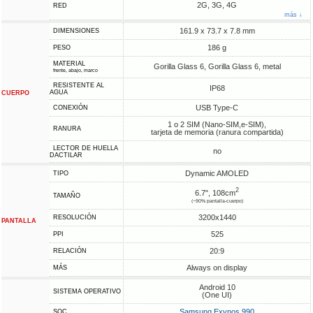
2G, 3G, 4G
RED
más ↓
161.9 x 73.7 x 7.8 mm
DIMENSIONES
186 g
PESO
MATERIAL
Gorilla Glass 6, Gorilla Glass 6, metal
frente, abajo, marco
RESISTENTE AL
IP68
AGUA
CUERPO
USB Type-C
CONEXIÓN
1 o 2 SIM (Nano-SIM,e-SIM),
RANURA
tarjeta de memoria (ranura compartida)
LECTOR DE HUELLA
no
DACTILAR
Dynamic AMOLED
TIPO
2
6.7", 108cm
TAMAÑO
(~90% pantalla-cuerpo)
3200x1440
RESOLUCIÓN
PANTALLA
525
PPI
20:9
RELACIÓN
Always on display
MÁS
Android 10
SISTEMA OPERATIVO
(One UI)
Samsung Exynos 990
SOC