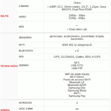
Única
CÁMARA
• 10MP, f/2.2, 26mm (wide), 1/3.2", 1.22µm, Sony
IMX374, Dual Pixel PDAF
1080p - 30fps
SELFIE
VIDEO
2160p - 60fps
•
MÁS
• Dual video call
giroscopio, acelerómetro, proximidad, brújula,
SENSORES
barómetro
IEEE 802.11 a/b/g/n/ac/6
WI-FI
v 5
BLUETOOTH
GPS, GLONASS, Galileo, BDS, A-GPS
GPS
NFC
USB OTG
ADEMÁS
TECNOLOGÍAS
radio FM
WiFi de doble banda
Wi-Fi Direct
Punto de acceso Wi-Fi
Bluetooth LE
Bluetooth A2DP
Samsung Dex
Samsung Bixby
ANT+
Samsung Pay
2
ALTAVOCES
no
JACK 3,5MM
SONIDO