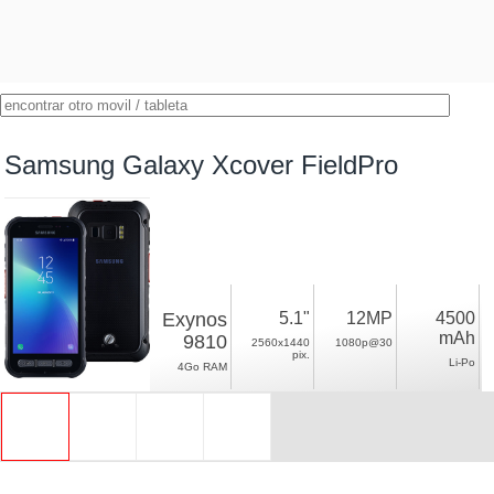
Samsung Galaxy Xcover FieldPro
Exynos
5.1"
12MP
4500
mAh
9810
2560x1440
1080p@30
pix.
Li-Po
4Go RAM