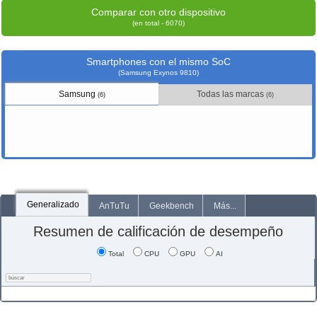
Comparar con otro dispositivo
(en total - 6070)
Smartphones con el mismo SoC
(Samsung Exynos 9810)
Samsung
Todas las marcas
(6)
(6)
Generalizado
AnTuTu
Geekbench
Más...
Resumen de calificación de desempeño
Total
CPU
GPU
AI