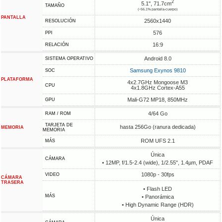
2
5.1", 71.7cm
TAMAÑO
(~56.1% pantalla-cuerpo)
PANTALLA
2560x1440
RESOLUCIÓN
576
PPI
16:9
RELACIÓN
Android 8.0
SISTEMA OPERATIVO
Samsung Exynos 9810
SOC
PLATAFORMA
4x2.7GHz Mongoose M3
CPU
4x1.8GHz Cortex-A55
Mali-G72 MP18, 850MHz
GPU
4/64 Go
RAM / ROM
TARJETA DE
hasta 256Go (ranura dedicada)
MEMORIA
MEMORIA
ROM UFS 2.1
MÁS
Única
CÁMARA
• 12MP, f/1.5-2.4 (wide), 1/2.55", 1.4µm, PDAF
1080p - 30fps
VIDEO
CÁMARA
TRASERA
• Flash LED
MÁS
• Panorámica
• High Dynamic Range (HDR)
Única