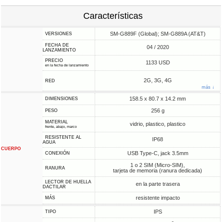
Características
SM-G889F (Global); SM-G889A (AT&T)
VERSIONES
FECHA DE
04 / 2020
LANZAMIENTO
PRECIO
1133 USD
en la fecha de lanzamiento
2G, 3G, 4G
RED
más ↓
158.5 x 80.7 x 14.2 mm
DIMENSIONES
256 g
PESO
MATERIAL
vidrio, plastico, plastico
frente, abajo, marco
RESISTENTE AL
IP68
AGUA
CUERPO
USB Type-C, jack 3.5mm
CONEXIÓN
1 o 2 SIM (Micro-SIM),
RANURA
tarjeta de memoria (ranura dedicada)
LECTOR DE HUELLA
en la parte trasera
DACTILAR
resistente impacto
MÁS
IPS
TIPO