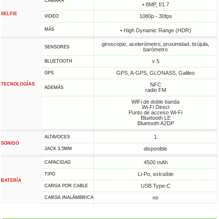
CÁMARA
• 8MP, f/1.7
SELFIE
1080p - 30fps
VIDEO
MÁS
• High Dynamic Range (HDR)
giroscopio, acelerómetro, proximidad, brújula,
SENSORES
barómetro
v 5
BLUETOOTH
GPS, A-GPS, GLONASS, Galileo
GPS
TECNOLOGÍAS
NFC
ADEMÁS
radio FM
WiFi de doble banda
Wi-Fi Direct
Punto de acceso Wi-Fi
Bluetooth LE
Bluetooth A2DP
1
ALTAVOCES
SONIDO
disponible
JACK 3,5MM
4500 mAh
CAPACIDAD
Li-Po, extraíble
TIPO
BATERÍA
USB Type-C
CARGA POR CABLE
no
CARGA INALÁMBRICA