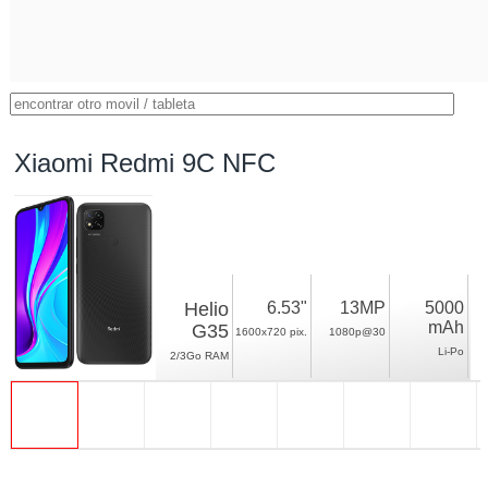
Xiaomi Redmi 9C NFC
Helio
6.53"
13MP
5000
mAh
G35
1600x720 pix.
1080p@30
Li-Po
2/3Go RAM