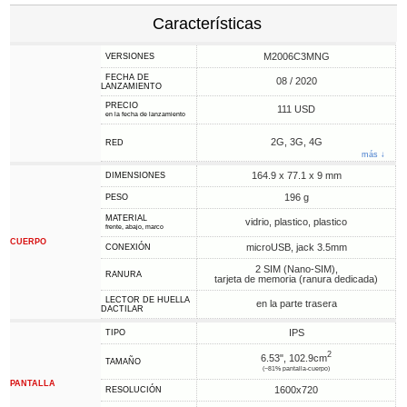
Características
M2006C3MNG
VERSIONES
FECHA DE
08 / 2020
LANZAMIENTO
PRECIO
111 USD
en la fecha de lanzamiento
2G, 3G, 4G
RED
más ↓
164.9 x 77.1 x 9 mm
DIMENSIONES
196 g
PESO
MATERIAL
vidrio, plastico, plastico
frente, abajo, marco
CUERPO
microUSB, jack 3.5mm
CONEXIÓN
2 SIM (Nano-SIM),
RANURA
tarjeta de memoria (ranura dedicada)
LECTOR DE HUELLA
en la parte trasera
DACTILAR
IPS
TIPO
2
6.53", 102.9cm
TAMAÑO
(~81% pantalla-cuerpo)
PANTALLA
1600x720
RESOLUCIÓN