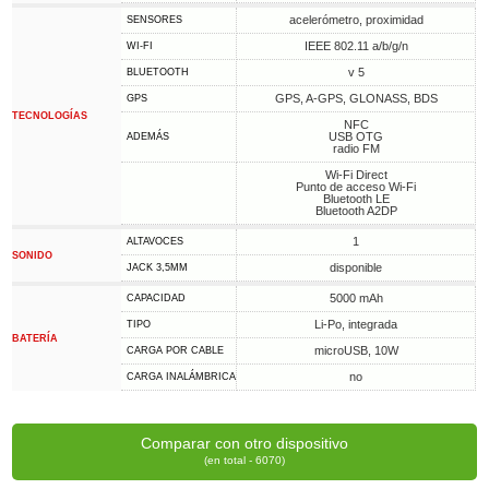
acelerómetro, proximidad
SENSORES
IEEE 802.11 a/b/g/n
WI-FI
v 5
BLUETOOTH
GPS, A-GPS, GLONASS, BDS
GPS
TECNOLOGÍAS
NFC
USB OTG
ADEMÁS
radio FM
Wi-Fi Direct
Punto de acceso Wi-Fi
Bluetooth LE
Bluetooth A2DP
1
ALTAVOCES
SONIDO
disponible
JACK 3,5MM
5000 mAh
CAPACIDAD
Li-Po, integrada
TIPO
BATERÍA
microUSB, 10W
CARGA POR CABLE
no
CARGA INALÁMBRICA
Comparar con otro dispositivo
(en total - 6070)