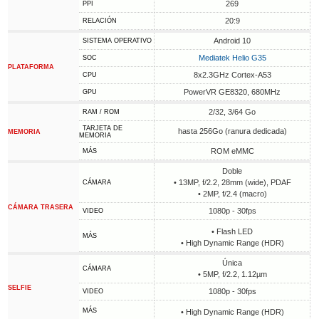
269
PPI
20:9
RELACIÓN
Android 10
SISTEMA OPERATIVO
Mediatek Helio G35
SOC
PLATAFORMA
8x2.3GHz Cortex-A53
CPU
PowerVR GE8320, 680MHz
GPU
2/32, 3/64 Go
RAM / ROM
TARJETA DE
hasta 256Go (ranura dedicada)
MEMORIA
MEMORIA
ROM eMMC
MÁS
Doble
• 13MP, f/2.2, 28mm (wide), PDAF
CÁMARA
• 2MP, f/2.4 (macro)
CÁMARA TRASERA
1080p - 30fps
VIDEO
• Flash LED
MÁS
• High Dynamic Range (HDR)
Única
CÁMARA
• 5MP, f/2.2, 1.12µm
SELFIE
1080p - 30fps
VIDEO
MÁS
• High Dynamic Range (HDR)