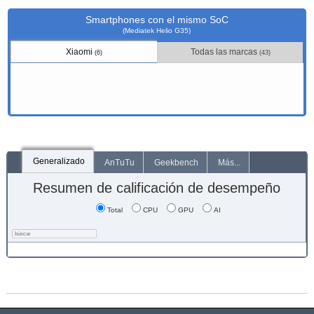
Smartphones con el mismo SoC
(Mediatek Helio G35)
Xiaomi
Todas las marcas
(6)
(43)
Generalizado
AnTuTu
Geekbench
Más...
Resumen de calificación de desempeño
Total
CPU
GPU
AI