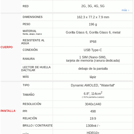
2G, 3G, 4G, 5G
RED
más ↓
162.3 x 77.2 x 7.9 mm
DIMENSIONES
196 g
PESO
MATERIAL
Gorilla Glass 6, Gorilla Glass 6, metal
frente, abajo, marco
RESISTENTE AL
IP68
AGUA
CUERPO
USB Type-C
CONEXIÓN
1 SIM (Nano-SIM),
RANURA
tarjeta de memoria (ranura dedicada)
LECTOR DE HUELLA
debajo de la pantalla
DACTILAR
lápiz
MÁS
Dynamic AMOLED, "Waterfall"
TIPO
2
6.8", 114cm
TAMAÑO
(~91% pantalla-cuerpo)
3040x1440
RESOLUCIÓN
PANTALLA
498
PPI
19:9
RELACIÓN
1308nit / -
BRILLO / CONTRASTE
HDR10+