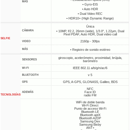
MÁS
• Gyro-EIS
• Auto HDR
• Dual Video REC
• HDR10+ (High Dynamic Range)
Única
CÁMARA
• 10MP, f/2.2, 26mm (wide), 1/3.0", 1.22µm, Dual
Pixel PDAF, Auto HDR, Dual video call
SELFIE
2160p - 30fps
VIDEO
MÁS
• Registro de sonido estéreo
giroscopio, acelerómetro, proximidad, brújula,
SENSORES
barómetro
IEEE 802.11 a/b/g/n/ac/6
WI-FI
v 5
BLUETOOTH
GPS, A-GPS, GLONASS, Galileo, BDS
GPS
NFC
Face ID
ADEMÁS
TECNOLOGÍAS
radio FM
WiFi de doble banda
Wi-Fi Direct
Punto de acceso Wi-Fi
Bluetooth LE
Bluetooth aptX
Bluetooth A2DP
Samsung Dex
Samsung Bixby
ANT+