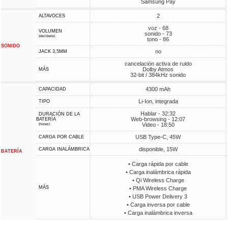
Samsung Pay
2
ALTAVOCES
voz - 68
VOLUMEN
sonido - 73
(decibele)
tono - 86
SONIDO
no
JACK 3,5MM
cancelación activa de ruido
Dolby Atmos
MÁS
32-bit / 384kHz sonido
4300 mAh
CAPACIDAD
Li-Ion, integrada
TIPO
Hablar - 32:32
DURACIÓN DE LA
Web-browsing - 12:07
BATERÍA
Video - 18:50
(horas)
USB Type-C, 45W
CARGA POR CABLE
disponible, 15W
CARGA INALÁMBRICA
BATERÍA
• Carga rápida por cable
• Carga inalámbrica rápida
• Qi Wireless Charge
MÁS
• PMA Wireless Charge
• USB Power Delivery 3
• Carga inversa por cable
• Carga inalámbrica inversa