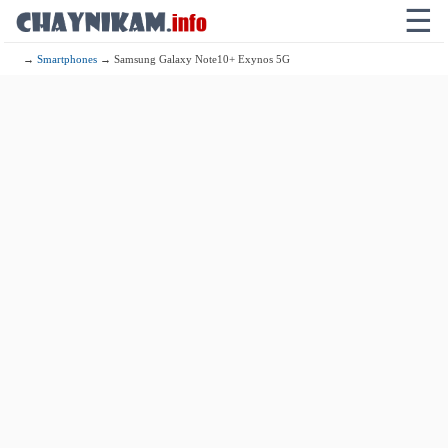
☰
→
Smartphones
→ Samsung Galaxy Note10+ Exynos 5G