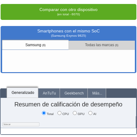
Comparar con otro dispositivo
(en total - 6070)
Smartphones con el mismo SoC
(Samsung Exynos 9825)
Samsung
Todas las marcas
(6)
(6)
Generalizado
AnTuTu
Geekbench
Más...
Resumen de calificación de desempeño
Total
CPU
GPU
AI