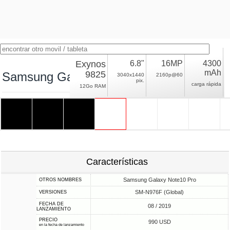
Exynos
6.8"
16MP
4300
mAh
9825
Samsung Galaxy Note10+ Exynos 5G
3040x1440
2160p@60
pix.
carga rápida
12Go RAM
Características
Samsung Galaxy Note10 Pro
OTROS NOMBRES
SM-N976F (Global)
VERSIONES
FECHA DE
08 / 2019
LANZAMIENTO
PRECIO
990 USD
en la fecha de lanzamiento