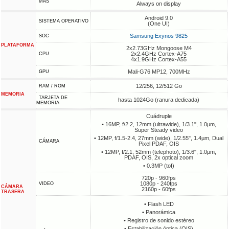
MÁS
Always on display
Android 9.0
SISTEMA OPERATIVO
(One UI)
Samsung Exynos 9825
SOC
PLATAFORMA
2x2.73GHz Mongoose M4
2x2.4GHz Cortex-A75
CPU
4x1.9GHz Cortex-A55
Mali-G76 MP12, 700MHz
GPU
12/256, 12/512 Go
RAM / ROM
MEMORIA
TARJETA DE
hasta 1024Go (ranura dedicada)
MEMORIA
Cuádruple
• 16MP, f/2.2, 12mm (ultrawide), 1/3.1", 1.0µm,
Super Steady video
• 12MP, f/1.5-2.4, 27mm (wide), 1/2.55", 1.4µm, Dual
CÁMARA
Pixel PDAF, OIS
• 12MP, f/2.1, 52mm (telephoto), 1/3.6", 1.0µm,
PDAF, OIS, 2x optical zoom
• 0.3MP (tof)
720p - 960fps
1080p - 240fps
VIDEO
CÁMARA
2160p - 60fps
TRASERA
• Flash LED
• Panorámica
• Registro de sonido estéreo
• Estabilización óptica (OIS)