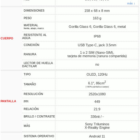
más ↓
158 x 68 x 8 mm
DIMENSIONES
163 g
PESO
MATERIAL
Gorilla Glass 6, Gorilla Glass 6, metal
frente, abajo, marco
RESISTENTE AL
IP68
AGUA
CUERPO
USB Type-C, jack 3.5mm
CONEXIÓN
1 o 2 SIM (Nano-SIM),
RANURA
tarjeta de memoria (ranura compartida)
LECTOR DE HUELLA
no
DACTILAR
OLED, 120Hz
TIPO
2
6.1", 86cm
TAMAÑO
(~80% pantalla-cuerpo)
2520x1080
RESOLUCIÓN
PANTALLA
449
PPI
21:9
RELACIÓN
336nit / -
BRILLO / CONTRASTE
Sony Triluminos
MÁS
X-Reality Engine
Android 11
SISTEMA OPERATIVO