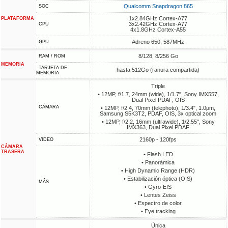
Qualcomm Snapdragon 865
SOC
1x2.84GHz Cortex-A77
PLATAFORMA
3x2.42GHz Cortex-A77
CPU
4x1.8GHz Cortex-A55
Adreno 650, 587MHz
GPU
8/128, 8/256 Go
RAM / ROM
MEMORIA
TARJETA DE
hasta 512Go (ranura compartida)
MEMORIA
Triple
• 12MP, f/1.7, 24mm (wide), 1/1.7", Sony IMX557,
Dual Pixel PDAF, OIS
CÁMARA
• 12MP, f/2.4, 70mm (telephoto), 1/3.4", 1.0µm,
Samsung S5K3T2, PDAF, OIS, 3x optical zoom
• 12MP, f/2.2, 16mm (ultrawide), 1/2.55", Sony
IMX363, Dual Pixel PDAF
2160p - 120fps
VIDEO
CÁMARA
TRASERA
• Flash LED
• Panorámica
• High Dynamic Range (HDR)
• Estabilización óptica (OIS)
MÁS
• Gyro-EIS
• Lentes Zeiss
• Espectro de color
• Eye tracking
Única