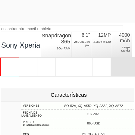
Snapdragon
6.1"
12MP
4000
mAh
865
2520x1080
2160p@120
Sony Xperia 5 II
pix.
carga
8Go RAM
rápida
Características
SO-52A, XQ-AS52, XQ-AS62, XQ-AS72
VERSIONES
FECHA DE
10 / 2020
LANZAMIENTO
PRECIO
865 USD
en la fecha de lanzamiento
2G, 3G, 4G, 5G
RED