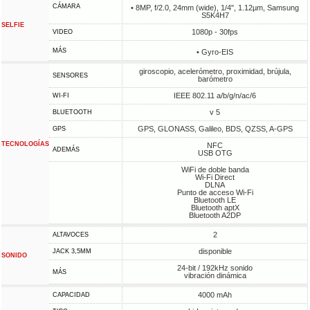
CÁMARA
• 8MP, f/2.0, 24mm (wide), 1/4", 1.12µm, Samsung
S5K4H7
SELFIE
1080p - 30fps
VIDEO
MÁS
• Gyro-EIS
giroscopio, acelerómetro, proximidad, brújula,
SENSORES
barómetro
IEEE 802.11 a/b/g/n/ac/6
WI-FI
v 5
BLUETOOTH
GPS, GLONASS, Galileo, BDS, QZSS, A-GPS
GPS
TECNOLOGÍAS
NFC
ADEMÁS
USB OTG
WiFi de doble banda
Wi-Fi Direct
DLNA
Punto de acceso Wi-Fi
Bluetooth LE
Bluetooth aptX
Bluetooth A2DP
2
ALTAVOCES
disponible
JACK 3,5MM
SONIDO
24-bit / 192kHz sonido
MÁS
vibración dinámica
4000 mAh
CAPACIDAD