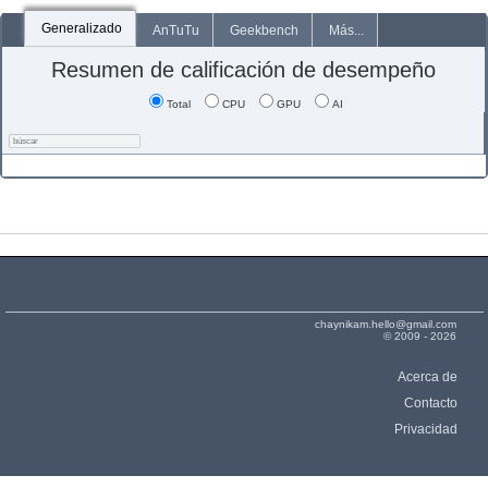
Generalizado
AnTuTu
Geekbench
Más...
Resumen de calificación de desempeño
Total
CPU
GPU
AI
chaynikam.hello@gmail.com
© 2009 - 2026
Acerca de
Contacto
Privacidad