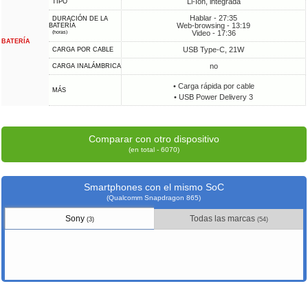
Li-Ion, integrada
TIPO
Hablar - 27:35
DURACIÓN DE LA
Web-browsing - 13:19
BATERÍA
Video - 17:36
(horas)
BATERÍA
USB Type-C, 21W
CARGA POR CABLE
no
CARGA INALÁMBRICA
• Carga rápida por cable
MÁS
• USB Power Delivery 3
Comparar con otro dispositivo
(en total - 6070)
Smartphones con el mismo SoC
(Qualcomm Snapdragon 865)
Sony
Todas las marcas
(3)
(54)