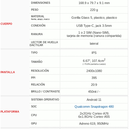
168.9 x 79.7 x 9.1 mm
DIMENSIONES
220 g
PESO
MATERIAL
Gorilla Glass 5, plastico, plastico
frente, abajo, marco
CUERPO
USB Type-C, jack 3.5mm
CONEXIÓN
1 o 2 SIM (Nano-SIM),
RANURA
tarjeta de memoria (ranura compartida)
LECTOR DE HUELLA
lateral
DACTILAR
IPS
TIPO
2
6.67", 107.4cm
TAMAÑO
(~79.8% pantalla-cuerpo)
2400x1080
RESOLUCIÓN
PANTALLA
395
PPI
20:9
RELACIÓN
450nit / -
BRILLO / CONTRASTE
Android 11
SISTEMA OPERATIVO
Qualcomm Snapdragon 480
SOC
PLATAFORMA
2x2GHz Cortex-A76
CPU
6x1.8GHz Cortex-A55
Adreno 619, 950MHz
GPU