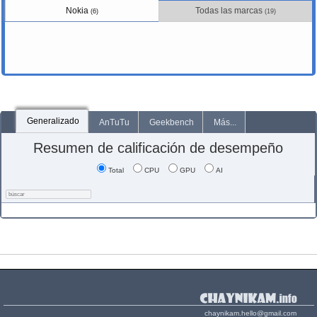
Nokia
Todas las marcas
(6)
(19)
Generalizado
AnTuTu
Geekbench
Más...
Resumen de calificación de desempeño
Total
CPU
GPU
AI
chaynikam.hello@gmail.com