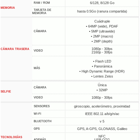
6/128, 8/128 Go
RAM / ROM
MEMORIA
TARJETA DE
hasta 0.5Go (ranura compartida)
MEMORIA
Cuádruple
• 64MP (wide), PDAF
• 5MP (ultrawide)
CÁMARA
• 2MP (macro)
• 2MP (depth)
1080p - 30fps
CÁMARA TRASERA
VIDEO
2160p - 30fps
• Flash LED
• Panorámica
MÁS
• High Dynamic Range (HDR)
• Lentes Zeiss
Única
CÁMARA
• 32MP
SELFIE
1080p - 30fps
VIDEO
giroscopio, acelerómetro, proximidad
SENSORES
IEEE 802.11 a/b/g/n/ac
WI-FI
v 5
BLUETOOTH
GPS, A-GPS, GLONASS, Galileo
GPS
NFC
TECNOLOGÍAS
USB OTG
ADEMÁS