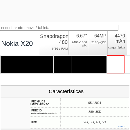
Snapdragon
6.67"
64MP
4470
mAh
480
Nokia X20
2400x1080
2160p@30
pix.
carga rápida
6/8Go RAM
Características
FECHA DE
05 / 2021
LANZAMIENTO
PRECIO
389 USD
en la fecha de lanzamiento
2G, 3G, 4G, 5G
RED
más ↓