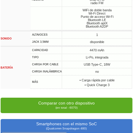
radio FM
WiFi de doble banda
Wi-Fi Direct
Punto de acceso Wi-Fi
Bluetooth LE
Bluetooth aptX
Bluetooth A2DP
1
ALTAVOCES
SONIDO
disponible
JACK 3,5MM
4470 mAh
CAPACIDAD
Li-Po, integrada
TIPO
USB Type-C, 18W
CARGA POR CABLE
BATERÍA
no
CARGA INALÁMBRICA
• Carga rápida por cable
MÁS
• Quick Charge 3
Comparar con otro dispositivo
(en total - 6070)
Smartphones con el mismo SoC
(Qualcomm Snapdragon 480)