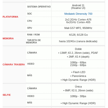
Android 11
SISTEMA OPERATIVO
(Realme UI)
Mediatek Dimensity 700
SOC
PLATAFORMA
2x2.2GHz Cortex-A76
CPU
6x2GHz Cortex-A55
Mali-G57 MP2, 950MHz
GPU
4/128, 6/128 Go
RAM / ROM
MEMORIA
TARJETA DE
hasta 1024Go (ranura dedicada)
MEMORIA
Doble
• 13MP, f/2.2, 26mm (wide), PDAF
CÁMARA
• 2MP, f/2.4 (depth)
1080p - 60fps
VIDEO
CÁMARA TRASERA
2160p - 60fps
• Flash LED
MÁS
• Panorámica
• High Dynamic Range (HDR)
Única
CÁMARA
• 8MP, f/2.0, 26mm (wide)
SELFIE
1080p - 30fps
VIDEO
MÁS
• High Dynamic Range (HDR)