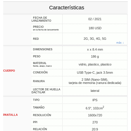
Características
FECHA DE
02 / 2021
LANZAMIENTO
PRECIO
180 USD
en la fecha de lanzamiento
2G, 3G, 4G, 5G
RED
más ↓
x x 8.4 mm
DIMENSIONES
186 g
PESO
MATERIAL
vidrio, plastico, plastico
frente, abajo, marco
CUERPO
USB Type-C, jack 3.5mm
CONEXIÓN
2 SIM (Nano-SIM),
RANURA
tarjeta de memoria (ranura dedicada)
LECTOR DE HUELLA
lateral
DACTILAR
IPS
TIPO
2
TAMAÑO
6.5", 102cm
PANTALLA
1600x720
RESOLUCIÓN
270
PPI
20:9
RELACIÓN