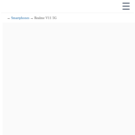
☰
→
Smartphones
→ Realme V11 5G