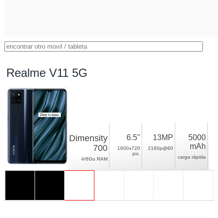
Realme V11 5G
Dimensity
6.5"
13MP
5000
mAh
700
1600x720
2160p@60
pix.
carga rápida
4/6Go RAM