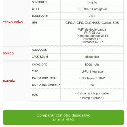
brújula
SENSORES
IEEE 802.11 a/b/g/n/ac
WI-FI
v 5.1
BLUETOOTH
TECNOLOGÍAS
GPS, A-GPS, GLONASS, Galileo, BDS
GPS
WiFi de doble banda
Wi-Fi Direct
Punto de acceso Wi-Fi
Bluetooth LE
Bluetooth A2DP
1
ALTAVOCES
SONIDO
disponible
JACK 3,5MM
5000 mAh
CAPACIDAD
Li-Po, integrada
TIPO
USB Type-C, 18W
CARGA POR CABLE
BATERÍA
no
CARGA INALÁMBRICA
• Carga rápida por cable
MÁS
• Pump Express+
Comparar con otro dispositivo
(en total - 6070)