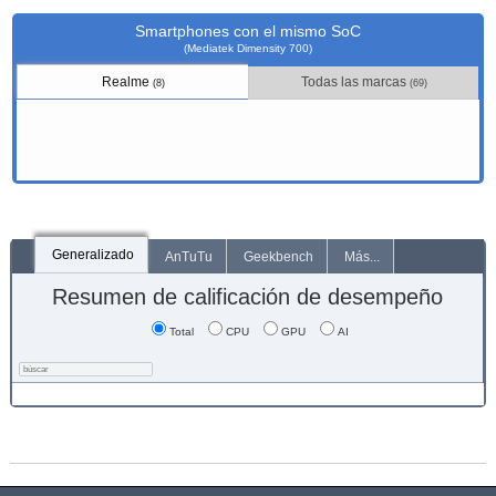
Smartphones con el mismo SoC
(Mediatek Dimensity 700)
Realme
Todas las marcas
(8)
(69)
Generalizado
AnTuTu
Geekbench
Más...
Resumen de calificación de desempeño
Total
CPU
GPU
AI