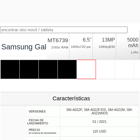
MT6739
6.5"
13MP
5000
Samsung Galaxy A02
mAh
1600x720 pix.
1080p@30
2/3Go RAM
Li-Po
Características
SM-A022F, SM-A022F/DS, SM-A022M, SM-
VERSIONES
A022M/DS
FECHA DE
01 / 2021
LANZAMIENTO
PRECIO
115 USD
en la fecha de lanzamiento