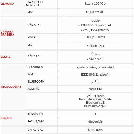
TARJETA DE
hasta 1024Go
MEMORIA
MEMORIA
ROM eMMC
MÁS
Doble
• 13MP, f/1.9 (wide), AF
CÁMARA
• 2MP, f/2.4 (macro)
CÁMARA
TRASERA
1080p - 30fps
VIDEO
MÁS
• Flash LED
Única
CÁMARA
SELFIE
• 5MP, f/2.0
acelerómetro, proximidad
SENSORES
IEEE 802.11 a/b/g/n
WI-FI
v 5.1
BLUETOOTH
TECNOLOGÍAS
radio FM
ADEMÁS
Wi-Fi Direct
Punto de acceso Wi-Fi
Bluetooth LE
Bluetooth A2DP
1
ALTAVOCES
SONIDO
disponible
JACK 3,5MM
5000 mAh
CAPACIDAD