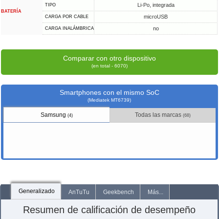
Li-Po, integrada
TIPO
BATERÍA
microUSB
CARGA POR CABLE
no
CARGA INALÁMBRICA
Comparar con otro dispositivo
(en total - 6070)
Smartphones con el mismo SoC
(Mediatek MT6739)
Samsung
Todas las marcas
(4)
(68)
Generalizado
AnTuTu
Geekbench
Más...
Resumen de calificación de desempeño