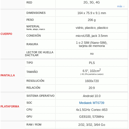
2G, 3G, 4G
RED
más ↓
164 x 75.9 x 9.1 mm
DIMENSIONES
206 g
PESO
MATERIAL
vidrio, plastico, plastico
frente, abajo, marco
CUERPO
microUSB, jack 3.5mm
CONEXIÓN
1 o 2 SIM (Nano-SIM),
RANURA
tarjeta de memoria
LECTOR DE HUELLA
no
DACTILAR
PLS
TIPO
2
6.5", 102cm
TAMAÑO
(~81.9% pantalla-cuerpo)
PANTALLA
1600x720
RESOLUCIÓN
20:9
RELACIÓN
Android 10.0
SISTEMA OPERATIVO
Mediatek MT6739
SOC
PLATAFORMA
4x1.5GHz Cortex-A53
CPU
GE8100, 570MHz
GPU
2/32, 3/32, 3/64 Go
RAM / ROM